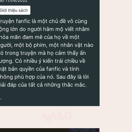
ào 11/06/2022
Giới thiệu sách
ruyện fanfic là một chủ đề vô cùng
ộng lớn do người hâm mộ viết nhằm
hỏa mãn đam mê của họ về một
gười, một bộ phim, một nhân vật nào
ó trong truyện mà họ cảm thấy ấn
ượng. Có nhiều ý kiến trái chiều về
ặt bản quyền của fanfic và tính
hông phù hợp của nó. Sau đây là lời
iải đáp của tất cả những thắc mắc.
.