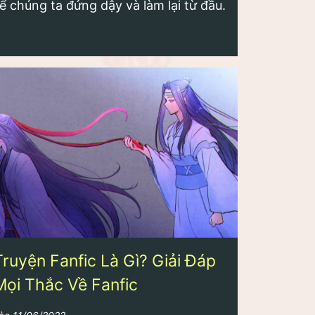
ể chúng ta đứng dậy và làm lại từ đầu.
Truyện Fanfic Là Gì? Giải Đáp
Mọi Thắc Về Fanfic