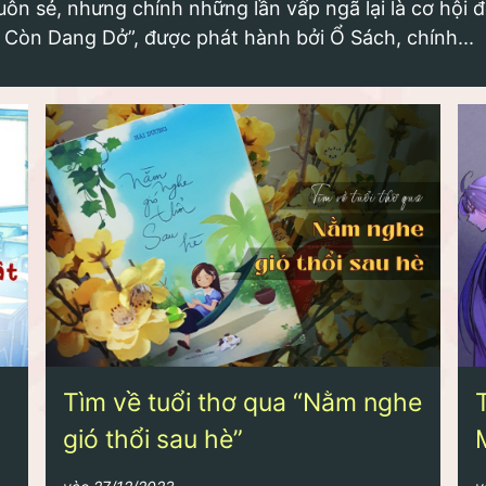
n sẻ, nhưng chính những lần vấp ngã lại là cơ hội đ
u Còn Dang Dở”, được phát hành bởi Ổ Sách, chính...
Tìm về tuổi thơ qua “Nằm nghe
gió thổi sau hè”