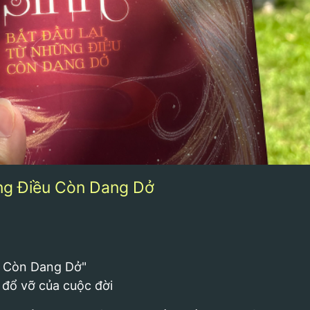
ững Điều Còn Dang Dở
u Còn Dang Dở"
 đổ vỡ của cuộc đời