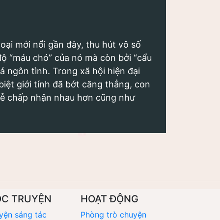
loại mới nổi gần đây, thu hút vô số
độ “máu chó” của nó mà còn bởi “cẩu
 ngôn tình. Trong xã hội hiện đại
iệt giới tính đã bớt căng thẳng, con
 dễ chấp nhận nhau hơn cũng như
ỌC TRUYỆN
HOẠT ĐỘNG
yện sáng tác
Phòng trò chuyện