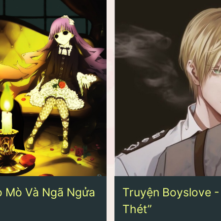
Tò Mò Và Ngã Ngửa
Truyện Boyslove -
Thét”