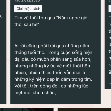
vào 27/12/2023
v
Giới thiệu sách
Ổ
Tìm về tuổi thơ qua “Nằm nghe gió
T
thổi sau hè”
r
t
n
đ
Ai rồi cũng phải trải qua những năm
t
tháng tuổi thơ. Trong cuộc sống hiện
m
đại dẫu có muôn phần sáng sủa hơn,
k
nhưng những ký ức về một thời hồn
g
nhiên, nhiều thiếu thốn vẫn mãi là
những kỷ niệm đẹp in đậm trong tim.
..
Với tôi, trên dòng đời, có những lúc
mệt mỏi chùn chân,...