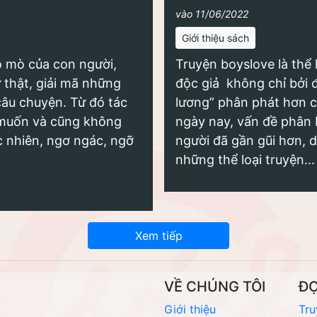
vào 11/06/2022
Giới thiệu sách
 tò mò của con người,
Truyện boyslove là thể 
ự thật, giải mã những
độc giả không chỉ bởi 
câu chuyện. Từ đó tác
lương” phân phát hơn cả
 muốn và cũng không
ngày nay, vấn đề phân b
 nhiên, ngơ ngác, ngỡ
người đã gần gũi hơn,
những thể loại truyện...
Xem tiếp
VỀ CHÚNG TÔI
Đ
Giới thiệu
Tru