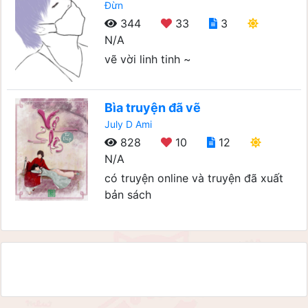
Đừn
344
33
3
N/A
vẽ vời linh tinh ~
Bìa truyện đã vẽ
July D Ami
828
10
12
N/A
có truyện online và truyện đã xuất
bản sách