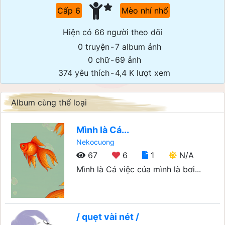
Cấp 6
Mèo nhí nhố
Hiện có 66 người theo dõi
0 truyện
-
7 album ảnh
0 chữ
-
69 ảnh
374 yêu thích
-
4,4 K lượt xem
Album cùng thể loại
Mình là Cá...
Nekocuong
67
6
1
N/A
Mình là Cá việc của mình là bơi...
/ quẹt vài nét /