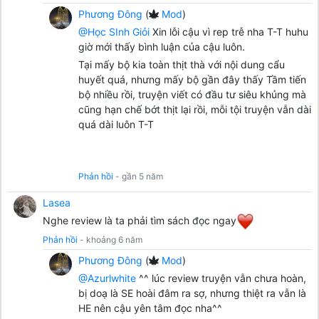
Phương Đông
(
Mod
)
@Học SInh Giỏi
Xin lỗi cậu vì rep trễ nha T-T huhu
giờ mới thấy bình luận của cậu luôn.
Tại mấy bộ kia toàn thịt thà với nội dung cẩu
huyết quá, nhưng mấy bộ gần đây thấy Tầm tiến
bộ nhiều rồi, truyện viết có đầu tư siêu khủng mà
cũng hạn chế bớt thịt lại rồi, mỗi tội truyện vẫn dài
quá dài luôn T-T
Phản hồi
- gần 5 năm
Lasea
Nghe review là ta phải tìm sách đọc ngay
Phản hồi
- khoảng 6 năm
Phương Đông
(
Mod
)
@Azurlwhite
^^ lúc review truyện vẫn chưa hoàn,
bị doạ là SE hoài đâm ra sợ, nhưng thiệt ra vẫn là
HE nên cậu yên tâm đọc nha^^