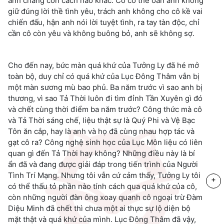
anh chẳng còn cách nào khác. Cô có thể oán anh không
giữ đúng lời thề tình yêu, trách anh không cho cô kề vai
chiến đấu, hận anh nói lời tuyệt tình, ra tay tàn độc, chỉ
cần cô còn yêu và không buông bỏ, anh sẽ không sợ.
Cho đến nay, bức màn quá khứ của Tưởng Ly đã hé mở
toàn bộ, duy chỉ có quá khứ của Lục Đông Thâm vẫn bị
một màn sương mù bao phủ. Ba năm trước vì sao anh bị
thương, vì sao Tả Thời luôn đi tìm đỉnh Tần Xuyên gì đó
và chết cùng thời điểm ba năm trước? Công thức mà cô
và Tả Thời sáng chế, liệu thật sự là Quý Phi và Vệ Bạc
Tôn ăn cắp, hay là anh và họ đã cùng nhau hợp tác và
gạt cô ra? Công nghệ sinh học của Lục Môn liệu có liên
quan gì đến Tả Thời hay không? Những điều này là bí
ẩn đã và đang được giải đáp trong tiến trình của Người
Tình Trí Mạng. Nhưng tôi vẫn cứ cảm thấy, Tưởng Ly tôi
+
có thể thấu tỏ phần nào tính cách qua quá khứ của cô,
còn những người đàn ông xoay quanh cô ngoại trừ Đàm
Diệu Minh đã chết thì chưa một ai thực sự lộ diện bộ
mặt thật và quá khứ của mình. Lục Đông Thâm đã vậy,