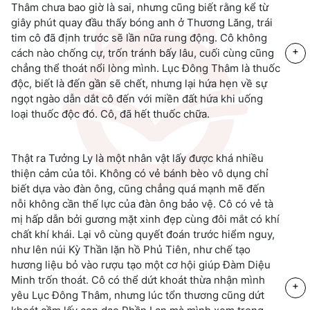
Thâm chưa bao giờ là sai, nhưng cũng biết rằng kể từ
giây phút quay đầu thấy bóng anh ở Thương Lăng, trái
tim cô đã định trước sẽ lần nữa rung động. Cô không
+
cách nào chống cự, trốn tránh bấy lâu, cuối cùng cũng
chẳng thể thoát nổi lòng mình. Lục Đông Thâm là thuốc
độc, biết là đến gần sẽ chết, nhưng lại hứa hẹn về sự
ngọt ngào dẫn dắt cô đến với miền đất hứa khi uống
loại thuốc độc đó. Cô, đã hết thuốc chữa.
Thật ra Tưởng Ly là một nhân vật lấy được khá nhiều
thiện cảm của tôi. Không có vẻ bánh bèo vô dụng chỉ
biết dựa vào đàn ông, cũng chẳng quá mạnh mẽ đến
nỗi không cần thế lực của đàn ông bảo vệ. Cô có vẻ tà
mị hấp dẫn bởi gương mặt xinh đẹp cùng đôi mắt có khí
chất khí khái. Lại vô cùng quyết đoán trước hiểm nguy,
như lên núi Kỳ Thần lặn hồ Phủ Tiên, như chế tạo
hương liệu bỏ vào rượu tạo một cơ hội giúp Đàm Diệu
Minh trốn thoát. Cô có thể dứt khoát thừa nhận mình
+
yêu Lục Đông Thâm, nhưng lúc tổn thương cũng dứt