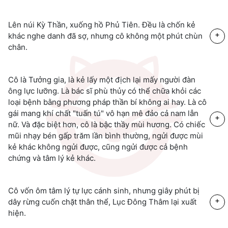
Lên núi Kỳ Thần, xuống hồ Phủ Tiên. Đều là chốn kẻ
+
khác nghe danh đã sợ, nhưng cô không một phút chùn
chân.
Cô là Tưởng gia, là kẻ lấy một địch lại mấy người đàn
ông lực lưỡng. Là bác sĩ phù thủy có thể chữa khỏi các
loại bệnh bằng phương pháp thần bí không ai hay. Là cô
gái mang khí chất "tuấn tú" vô hạn mê đảo cả nam lẫn
+
nữ. Và đặc biệt hơn, cô là bậc thầy mùi hương. Có chiếc
mũi nhạy bén gấp trăm lần bình thường, ngửi được mùi
kẻ khác không ngửi được, cũng ngửi được cả bệnh
chứng và tâm lý kẻ khác.
Cô vốn ôm tâm lý tự lực cánh sinh, nhưng giây phút bị
+
dây rừng cuốn chặt thân thể, Lục Đông Thâm lại xuất
hiện.