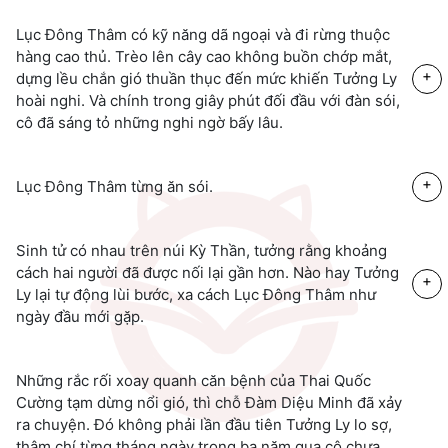
Lục Đông Thâm có kỹ năng dã ngoại và đi rừng thuộc
hàng cao thủ. Trèo lên cây cao không buồn chớp mắt,
+
dựng lều chắn gió thuần thục đến mức khiến Tưởng Ly
hoài nghi. Và chính trong giây phút đối đầu với đàn sói,
cô đã sáng tỏ những nghi ngờ bấy lâu.
+
Lục Đông Thâm từng ăn sói.
Sinh tử có nhau trên núi Kỳ Thần, tưởng rằng khoảng
cách hai người đã được nối lại gần hơn. Nào hay Tưởng
+
Ly lại tự động lùi bước, xa cách Lục Đông Thâm như
ngày đầu mới gặp.
Những rắc rối xoay quanh căn bệnh của Thai Quốc
Cường tạm dừng nổi gió, thì chỗ Đàm Diệu Minh đã xảy
ra chuyện. Đó không phải lần đầu tiên Tưởng Ly lo sợ,
thậm chí từng tháng ngày trong ba năm qua cô chưa