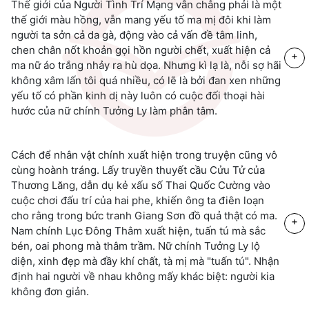
Thế giới của Người Tình Trí Mạng vẫn chẳng phải là một
thế giới màu hồng, vẫn mang yếu tố ma mị đôi khi làm
người ta sởn cả da gà, động vào cả vấn đề tâm linh,
chen chân nốt khoản gọi hồn người chết, xuất hiện cả
+
ma nữ áo trắng nhảy ra hù dọa. Nhưng kì lạ là, nỗi sợ hãi
không xâm lấn tôi quá nhiều, có lẽ là bởi đan xen những
yếu tố có phần kinh dị này luôn có cuộc đối thoại hài
hước của nữ chính Tưởng Ly làm phân tâm.
Cách để nhân vật chính xuất hiện trong truyện cũng vô
cùng hoành tráng. Lấy truyền thuyết cầu Cửu Tử của
Thương Lăng, dẫn dụ kẻ xấu số Thai Quốc Cường vào
cuộc chơi đấu trí của hai phe, khiến ông ta điên loạn
cho rằng trong bức tranh Giang Sơn đồ quả thật có ma.
+
Nam chính Lục Đông Thâm xuất hiện, tuấn tú mà sắc
bén, oai phong mà thâm trầm. Nữ chính Tưởng Ly lộ
diện, xinh đẹp mà đầy khí chất, tà mị mà "tuấn tú". Nhận
định hai người về nhau không mấy khác biệt: người kia
không đơn giản.