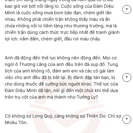
bao giờ vơi bớt nỗi lắng lo. Cuộc sống của Đàm Diệu
+
Minh là cuộc sống mưa bom bão đạn, chém giết lẫn
nhau. Không phải chiến trận không thấy máu và ẩn
chứa những nỗi lo tiềm tàng như thương trường, mà là
chiến trận dùng cách thức trực tiếp nhất để tranh giành
lợi ích: nắm đấm, chém giết, đầu rơi máu chảy.
Anh đã động đến thế lực không nên động đến. Mọi cơ
ngơi ở Thương Lăng của anh đều trên đà sụp đổ. Tung
tích của anh không rõ, đám anh em và các cô gái làm
+
việc cho anh đều đã bị bắt lại. Bị đánh đập tàn bạo, bị
cho dùng thuốc để cưỡng bức người khác. Thế lực của
Đàm Diệu Minh đã tận, nói gì đến một chút khí thế dựa
trên trụ cột của anh mà thành như Tưởng Ly?
Cô không sợ Long Quỷ, càng không sợ Thiên Dư. Chỉ sợ
+
Nhiêu Tôn.