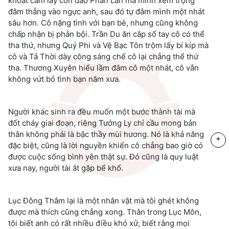
khoát cầm lấy con dao Phần Lan mà mình xem trọng
đâm thẳng vào ngực anh, sau đó tự đâm mình một nhát
sâu hơn. Cô nặng tình với bạn bè, nhưng cũng không
chấp nhận bị phản bội. Trần Du ăn cắp sổ tay cô có thể
tha thứ, nhưng Quý Phi và Vệ Bạc Tôn trộm lấy bí kíp mà
cô và Tả Thời dày công sáng chế cô lại chẳng thể thứ
tha. Thương Xuyên hiểu lầm đâm cô một nhát, cô vẫn
không vứt bỏ tình bạn năm xưa.
Người khác sinh ra đều muốn một bước thành tài mà
đốt cháy giai đoạn, riêng Tưởng Ly chỉ cầu mong bản
thân không phải là bậc thầy mùi hương. Nó là khả năng
+
đặc biệt, cũng là lời nguyền khiến cô chẳng bao giờ có
được cuộc sống bình yên thật sự. Đó cũng là quy luật
xưa nay, người tài ắt gặp bể khổ.
Lục Đông Thâm lại là một nhân vật mà tôi ghét không
được mà thích cũng chẳng xong. Thân trong Lục Môn,
tôi biết anh có rất nhiều điều khó xử, biết rằng mọi