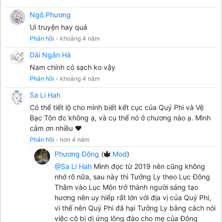
Ngô Phương
Ui truyện hay quá
Phản hồi
- khoảng 4 năm
Dải Ngân Hà
Nam chính có sạch ko vậy
Phản hồi
- khoảng 4 năm
Sa Li Hah
Có thể tiết lộ cho mình biết kết cục của Quý Phi và Vệ
Bạc Tôn đc không ạ, và cụ thể nó ở chương nào ạ. Mình
cảm ơn nhiều ❤️
Phản hồi
- hơn 4 năm
Phương Đông
(
Mod
)
@Sa Li Hah
Mình đọc từ 2019 nên cũng không
nhớ rõ nữa, sau này thì Tưởng Ly theo Lục Đông
Thâm vào Lục Môn trở thành người sáng tạo
hương nên uy hiếp rất lớn với địa vị của Quý Phi,
vì thế nên Quý Phi đã hại Tưởng Ly bằng cách nói
việc cô bị dị ứng lông đào cho mẹ của Đông