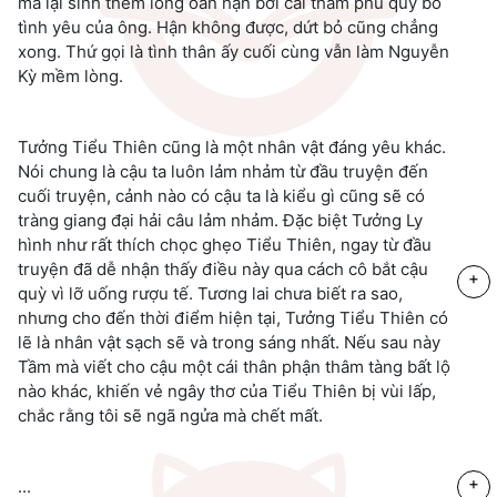
mà lại sinh thêm lòng oán hận bởi cái tham phú quý bỏ
tình yêu của ông. Hận không được, dứt bỏ cũng chẳng
xong. Thứ gọi là tình thân ấy cuối cùng vẫn làm Nguyễn
Kỳ mềm lòng.
Tưởng Tiểu Thiên cũng là một nhân vật đáng yêu khác.
Nói chung là cậu ta luôn lảm nhảm từ đầu truyện đến
cuối truyện, cảnh nào có cậu ta là kiểu gì cũng sẽ có
tràng giang đại hải câu lảm nhảm. Đặc biệt Tưởng Ly
hình như rất thích chọc ghẹo Tiểu Thiên, ngay từ đầu
truyện đã dễ nhận thấy điều này qua cách cô bắt cậu
+
quỳ vì lỡ uống rượu tế. Tương lai chưa biết ra sao,
nhưng cho đến thời điểm hiện tại, Tưởng Tiểu Thiên có
lẽ là nhân vật sạch sẽ và trong sáng nhất. Nếu sau này
Tầm mà viết cho cậu một cái thân phận thâm tàng bất lộ
nào khác, khiến vẻ ngây thơ của Tiểu Thiên bị vùi lấp,
chắc rằng tôi sẽ ngã ngửa mà chết mất.
+
...