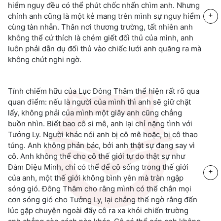
hiểm nguy đều có thể phút chốc nhấn chìm anh. Nhưng
+
chính anh cũng là một kẻ mang trên mình sự nguy hiểm
cùng tàn nhẫn. Thân nơi thương trường, tất nhiên anh
không thể cứ thích là chém giết đối thủ của mình, anh
luôn phải dẫn dụ đối thủ vào chiếc lưới anh quăng ra mà
không chút nghi ngờ.
Tính chiếm hữu của Lục Đông Thâm thể hiện rất rõ qua
quan điểm: nếu là người của mình thì anh sẽ giữ chặt
lấy, không phải của mình một giây anh cũng chẳng
buồn nhìn. Biết bao cô si mê, anh lại chỉ nặng tình với
Tưởng Ly. Người khác nói anh bị cô mê hoặc, bị cô thao
túng. Anh không phản bác, bởi anh thật sự đang say vì
cô. Anh không thể cho cô thế giới tự do thật sự như
Đàm Diệu Minh, chỉ có thể để cô sống trong thế giới
+
của anh, một thế giới không bình yên mà tràn ngập
sóng gió. Đông Thâm cho rằng mình có thể chắn mọi
cơn sóng gió cho Tưởng Ly, lại chẳng thể ngờ rằng đến
lúc gặp chuyện ngoài đẩy cô ra xa khỏi chiến trường