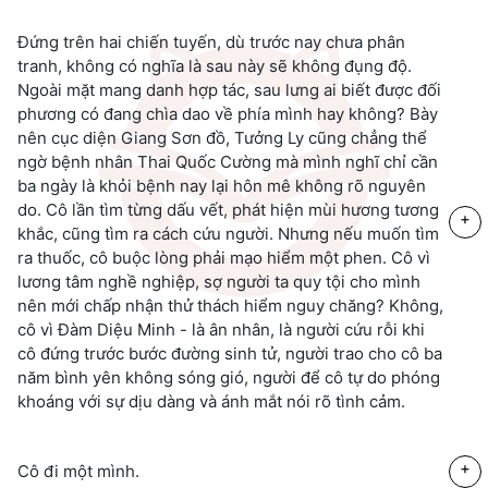
Đứng trên hai chiến tuyến, dù trước nay chưa phân
tranh, không có nghĩa là sau này sẽ không đụng độ.
Ngoài mặt mang danh hợp tác, sau lưng ai biết được đối
phương có đang chìa dao về phía mình hay không? Bày
nên cục diện Giang Sơn đồ, Tưởng Ly cũng chẳng thể
ngờ bệnh nhân Thai Quốc Cường mà mình nghĩ chỉ cần
ba ngày là khỏi bệnh nay lại hôn mê không rõ nguyên
do. Cô lần tìm từng dấu vết, phát hiện mùi hương tương
+
khắc, cũng tìm ra cách cứu người. Nhưng nếu muốn tìm
ra thuốc, cô buộc lòng phải mạo hiểm một phen. Cô vì
lương tâm nghề nghiệp, sợ người ta quy tội cho mình
nên mới chấp nhận thử thách hiểm nguy chăng? Không,
cô vì Đàm Diệu Minh - là ân nhân, là người cứu rỗi khi
cô đứng trước bước đường sinh tử, người trao cho cô ba
năm bình yên không sóng gió, người để cô tự do phóng
khoáng với sự dịu dàng và ánh mắt nói rõ tình cảm.
+
Cô đi một mình.