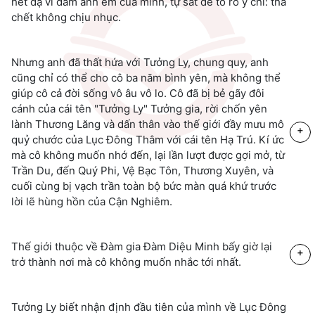
hết dạ vì đám anh em của mình, tự sát để tỏ rõ ý chí: thà
chết không chịu nhục.
Nhưng anh đã thất hứa với Tưởng Ly, chung quy, anh
cũng chỉ có thể cho cô ba năm bình yên, mà không thể
giúp cô cả đời sống vô âu vô lo. Cô đã bị bẻ gãy đôi
cánh của cái tên "Tưởng Ly" Tưởng gia, rời chốn yên
lành Thương Lăng và dấn thân vào thế giới đầy mưu mô
+
quỷ chước của Lục Đông Thâm với cái tên Hạ Trú. Kí ức
mà cô không muốn nhớ đến, lại lần lượt được gợi mở, từ
Trần Du, đến Quý Phi, Vệ Bạc Tôn, Thương Xuyên, và
cuối cùng bị vạch trần toàn bộ bức màn quá khứ trước
lời lẽ hùng hồn của Cận Nghiêm.
Thế giới thuộc về Đàm gia Đàm Diệu Minh bấy giờ lại
+
trở thành nơi mà cô không muốn nhắc tới nhất.
Tưởng Ly biết nhận định đầu tiên của mình về Lục Đông