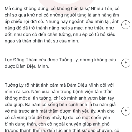
Mà cũng không đúng, cô không hẳn là sợ Nhiêu Tôn, cô
chỉ sợ quá khứ nơi có những người từng là ánh nắng ấm
áp chiếu rọi đời cô. Nhưng nay ngoảnh đầu nhìn lại, ánh
+
nắng đó đã trở thành nắng nơi xa mạc, như thiêu như
đốt, như dồn cô đến chân tường, như ép cô từ bỏ kiêu
ngạo và thân phận thật sự của mình.
Lục Đông Thâm cứu được Tưởng Ly, nhưng không cứu
+
được Đàm Diệu Minh.
Tưởng Ly rõ nhất tình cảm mà Đàm Diệu Minh đối với
mình ra sao. Năm xưa nằm trong bệnh viện tâm thần
không một ai tin tưởng, chỉ có mình anh vươn bàn tay
cứu giúp. Ba năm cô sống bên cạnh anh là ba năm giả
+
vờ mù trước ánh mắt thấm đượm tình yêu ấy. Anh cho
cô cả vùng trời để bay nhảy tự do, có một chốn yên
bình dung thân, còn cô ngoài chuyện giúp anh phô
trương thanh thế ra, đến lúc anh thật sự gặp chuyện, cô