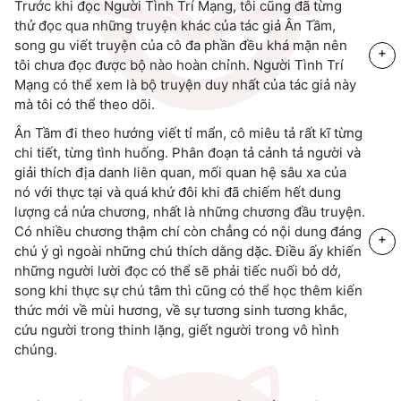
Trước khi đọc Người Tình Trí Mạng, tôi cũng đã từng
thử đọc qua những truyện khác của tác giả Ân Tầm,
song gu viết truyện của cô đa phần đều khá mặn nên
+
tôi chưa đọc được bộ nào hoàn chỉnh. Người Tình Trí
Mạng có thể xem là bộ truyện duy nhất của tác giả này
mà tôi có thể theo dõi.
Ân Tầm đi theo hướng viết tỉ mẩn, cô miêu tả rất kĩ từng
chi tiết, từng tình huống. Phân đoạn tả cảnh tả người và
giải thích địa danh liên quan, mối quan hệ sâu xa của
nó với thực tại và quá khứ đôi khi đã chiếm hết dung
lượng cả nửa chương, nhất là những chương đầu truyện.
Có nhiều chương thậm chí còn chẳng có nội dung đáng
+
chú ý gì ngoài những chú thích dằng dặc. Điều ấy khiến
những người lười đọc có thể sẽ phải tiếc nuối bỏ dở,
song khi thực sự chú tâm thì cũng có thể học thêm kiến
thức mới
về mùi hương, về sự tương sinh tương khắc,
cứu người trong thinh lặng, giết người trong vô hình
chúng.