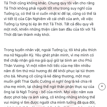
Tả Thời cũng không khác. Chung quy tôi vẫn cho rằng
Tả Thời không phải người tốt như trong suy nghĩ của
Tưởng Ly, có thể là vì cuốn nhật kí để lại, cũng có thể là
vì tiết lộ của Cận Nghiêm về cái chết của anh, về việc
Tưởng Ly từng bị ép ăn thịt Tả Thời. Tất cả đều quy về
một mối, khiến những thiện cảm ban đầu của tôi với Tả
Thời đã tan thành mây khói.
Trong tuyến nhân vật, ngoài Tưởng Ly, tôi khá yêu thích
ma nữ Nguyễn Kỳ. Yêu ghét phân minh, vì mẹ mình có
thể chấp nhận giả ma giả quỷ giữ lại bình an cho Phủ
Thân Vương. Vì một niềm hối tiếc của mẹ liền nhiều
năm đi tìm thứ mùi hương đó để khôi phục lại túi thơm
cho bà. Nhưng cô cũng là kẻ đáng thương, một mực
muốn giết Thai Quốc Cường vì nghĩ ông là kẻ chia rẽ
+
cha mẹ mình, lại chẳng thể ngờ thân phận thực sự của
ông lại là Ngô Trùng - bố của mình. Mọi việc năm xưa
được phơi bày ra ánh sáng, cô không những không thể
vui mừng vì tìm được người cha mình tưởng đã qua đời,