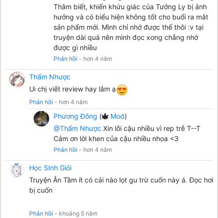
Thâm biết, khiến khứu giác của Tưởng Ly bị ảnh
hưởng và có biểu hiện không tốt cho buổi ra mắt
sản phẩm mới. Mình chỉ nhớ được thế thôi :v tại
truyện dài quá nên mình đọc xong chẳng nhớ
được gì nhiều
Phản hồi
- hơn 4 năm
Thẩm Nhược
Ui chị viết review hay lắm ạ
Phản hồi
- hơn 4 năm
Phương Đông
(
Mod
)
@Thẩm Nhược
Xin lỗi cậu nhiều vì rep trễ T--T
Cảm ơn lời khen của cậu nhiều nhoa <3
Phản hồi
- hơn 4 năm
Học SInh Giỏi
Truyện Ân Tầm ít có cái nào lọt gu trừ cuốn này á. Đọc hơi
bị cuốn
Phản hồi
- khoảng 5 năm