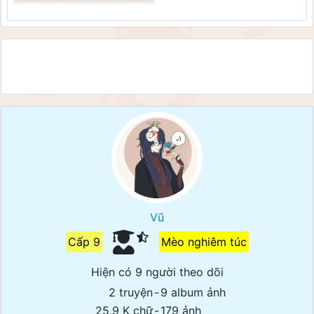
Vũ
Cấp 9
Mèo nghiêm túc
Hiện có 9 người theo dõi
2 truyện
-
9 album ảnh
25,9 K chữ
-
179 ảnh