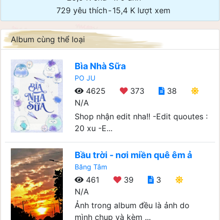
729 yêu thích
-
15,4 K lượt xem
Album cùng thể loại
Bìa Nhà Sữa
PO JU
4625
373
38
N/A
Shop nhận edit nha!! -Edit quoutes :
20 xu -E...
Bầu trời - nơi miền quê êm ả
Băng Tâm
461
39
3
N/A
Ảnh trong album đều là ảnh do
mình chụp và kèm ...