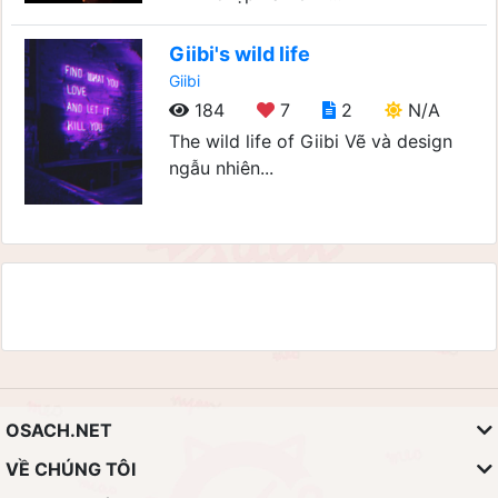
Giibi's wild life
Giibi
184
7
2
N/A
The wild life of Giibi Vẽ và design
ngẫu nhiên...
OSACH.NET
VỀ CHÚNG TÔI