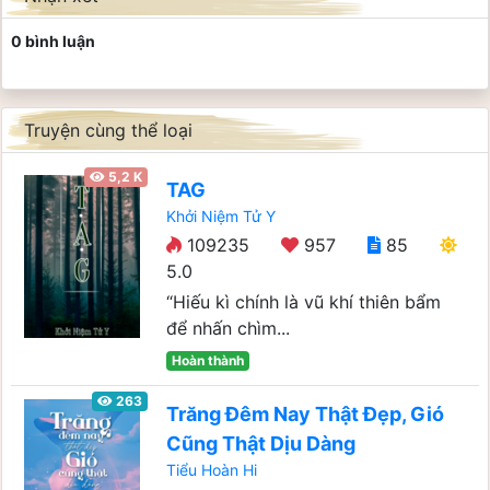
0 bình luận
Truyện cùng thể loại
5,2 K
TAG
Khởi Niệm Tử Y
109235
957
85
5.0
“Hiếu kì chính là vũ khí thiên bẩm
để nhấn chìm...
Hoàn thành
263
Trăng Đêm Nay Thật Đẹp, Gió
Cũng Thật Dịu Dàng
Tiểu Hoàn Hi