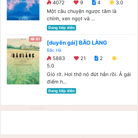
4072
9
4
3.0
Một câu chuyện ngược tâm là
chính, xen ngọt và ...
Đang tiếp diễn
61
[duyên gái] BÃO LÀNG
Bắc Hà
5883
21
2
5.0
Gió rít. Hơi thở nó đứt hẳn rồi. Ả gái
điếm h...
Đang tiếp diễn