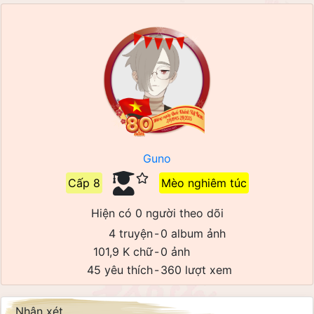
Guno
Cấp 8
Mèo nghiêm túc
Hiện có 0 người theo dõi
4 truyện
-
0 album ảnh
101,9 K chữ
-
0 ảnh
45 yêu thích
-
360 lượt xem
Nhận xét