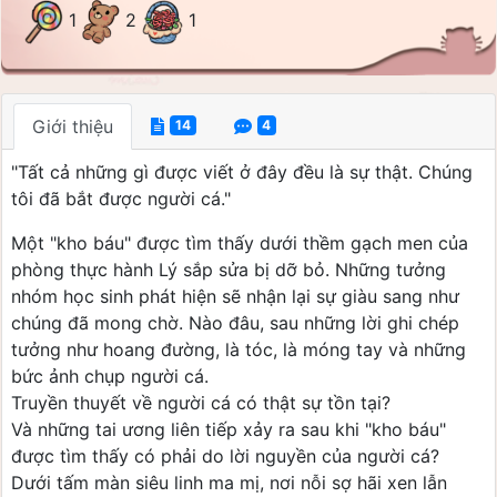
1
2
1
Giới thiệu
14
4
"Tất cả những gì được viết ở đây đều là sự thật. Chúng
tôi đã bắt được người cá."
Một "kho báu" được tìm thấy dưới thềm gạch men của
phòng thực hành Lý sắp sửa bị dỡ bỏ. Những tưởng
nhóm học sinh phát hiện sẽ nhận lại sự giàu sang như
chúng đã mong chờ. Nào đâu, sau những lời ghi chép
tưởng như hoang đường, là tóc, là móng tay và những
bức ảnh chụp người cá.
Truyền thuyết về người cá có thật sự tồn tại?
Và những tai ương liên tiếp xảy ra sau khi "kho báu"
được tìm thấy có phải do lời nguyền của người cá?
Dưới tấm màn siêu linh ma mị, nơi nỗi sợ hãi xen lẫn