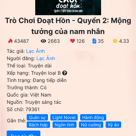
Trò Chơi Đoạt Hồn - Quyển 2: Mộng
tưởng của nam nhân
43487
2663
126
35
4.33
Tác giả:
Lạc Ảnh
Người đăng:
Lạc Ảnh
Thể loại: Truyện dài
Xếp hạng: Truyện loại B
Tình trạng: Đang tiếp diễn
Trưởng thành: Có
Quốc gia: Việt Nam
Nguồn: Truyện sáng tác
Số chữ: 79361
Quân sự
Light Novel
Hành động
Gắn thẻ:
Bách hợp
Ngôn tình
Nữ cường
Kỳ ảo