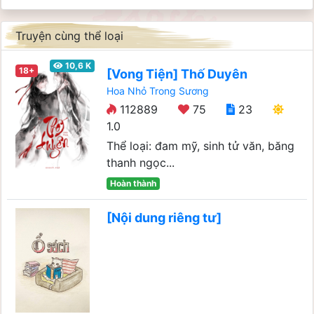
Truyện cùng thể loại
10,6 K
18+
[Vong Tiện] Thố Duyên
Hoa Nhỏ Trong Sương
112889
75
23
1.0
Thể loại: đam mỹ, sinh tử văn, băng
thanh ngọc...
Hoàn thành
[Nội dung riêng tư]