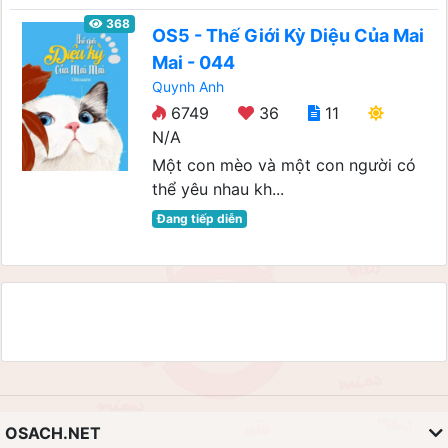
368
OS5 - Thế Giới Kỳ Diệu Của Mai
Mai - 044
Quynh Anh
6749
36
11
N/A
Một con mèo và một con người có
thể yêu nhau kh...
Đang tiếp diễn
OSACH.NET