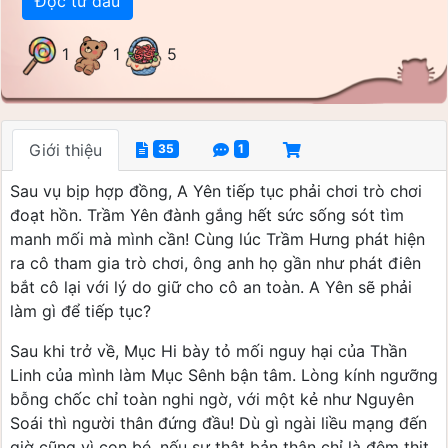
Đọc từ đầu
1
1
5
Giới thiệu
35
1
Sau vụ bịp hợp đồng, A Yên tiếp tục phải chơi trò chơi
đoạt hồn. Trầm Yên đành gắng hết sức sống sót tìm
manh mối mà mình cần! Cùng lúc Trầm Hưng phát hiện
ra cô tham gia trò chơi, ông anh họ gần như phát điên
bắt cô lại với lý do giữ cho cô an toàn. A Yên sẽ phải
làm gì để tiếp tục?
Sau khi trở về, Mục Hi bày tỏ mối nguy hại của Thần
Linh của mình làm Mục Sênh bận tâm. Lòng kính ngưỡng
bỗng chốc chỉ toàn nghi ngờ, với một kẻ như Nguyên
Soái thì người thân đứng đầu! Dù gì ngài liều mạng đến
giờ cũng vì con bé, nếu sự thật bản thân chỉ là đệm thịt