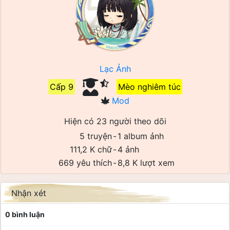
Lạc Ảnh
Cấp 9
Mèo nghiêm túc
Mod
Hiện có 23 người theo dõi
5 truyện
-
1 album ảnh
111,2 K chữ
-
4 ảnh
669 yêu thích
-
8,8 K lượt xem
Nhận xét
0 bình luận