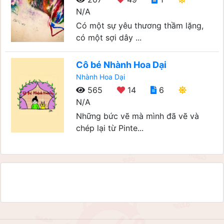
N/A
Có một sự yêu thương thầm lặng,
có một sợi dây ...
Cô bé Nhành Hoa Dại
Nhành Hoa Dại
565
14
6
N/A
Những bức vẽ mà mình đã vẽ và
chép lại từ Pinte...