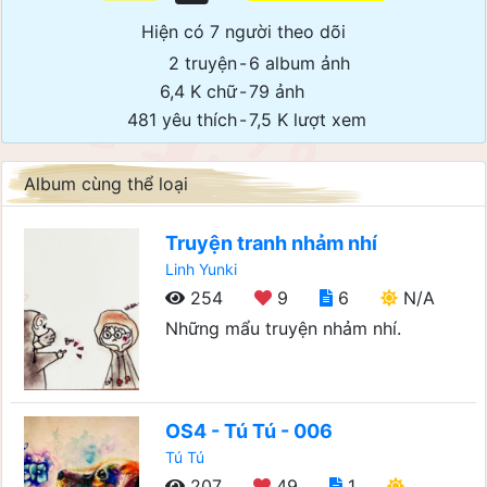
Hiện có 7 người theo dõi
2 truyện
-
6 album ảnh
6,4 K chữ
-
79 ảnh
481 yêu thích
-
7,5 K lượt xem
Album cùng thể loại
Truyện tranh nhảm nhí
Linh Yunki
254
9
6
N/A
Những mẩu truyện nhảm nhí.
OS4 - Tú Tú - 006
Tú Tú
207
49
1