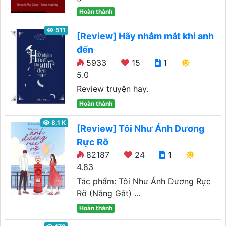
Hoàn thành
511
[Review] Hãy nhắm mắt khi anh
đến
5933
15
1
5.0
Review truyện hay.
Hoàn thành
8,1 K
[Review] Tôi Như Ánh Dương
Rực Rỡ
82187
24
1
4.83
Tác phẩm: Tôi Như Ánh Dương Rực
Rỡ (Nắng Gắt) ...
Hoàn thành