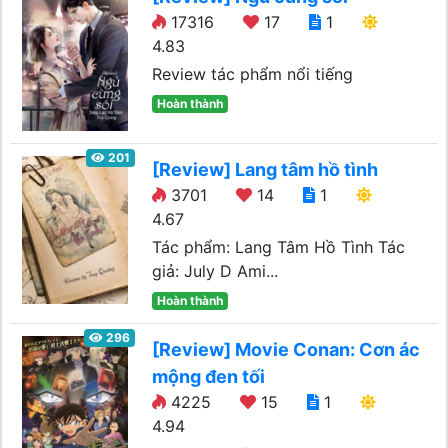
17316
17
1
4.83
Review tác phẩm nổi tiếng
Hoàn thành
201
[Review] Lang tâm hồ tình
3701
14
1
4.67
Tác phẩm: Lang Tâm Hồ Tình Tác
giả: July D Ami...
Hoàn thành
296
[Review] Movie Conan: Cơn ác
mộng đen tối
4225
15
1
4.94