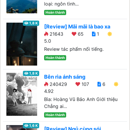
loại: ngôn tình...
Hoàn thành
1,8 K
[Review] Mãi mãi là bao xa
21643
65
1
5.0
Review tác phẩm nổi tiếng.
Hoàn thành
1,8 K
Bên rìa ánh sáng
240429
107
6
4.92
Bìa: Hoàng Vũ Bảo Anh Giới thiệu
Chẳng ai...
Hoàn thành
1,6 K
[Review] Ngủ cùng sói