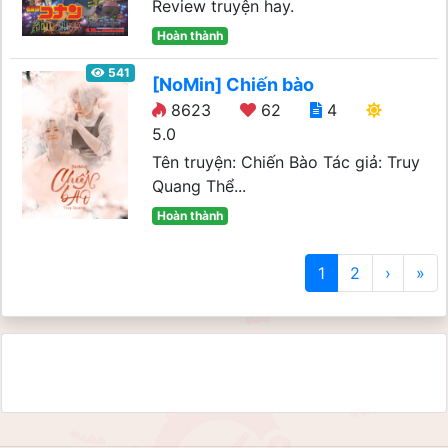
Review truyện hay.
Hoàn thành
541
[NoMin] Chiến bào
8623
62
4
5.0
Tên truyện: Chiến Bào Tác giả: Truy
Quang Thể...
Hoàn thành
1
2
›
»