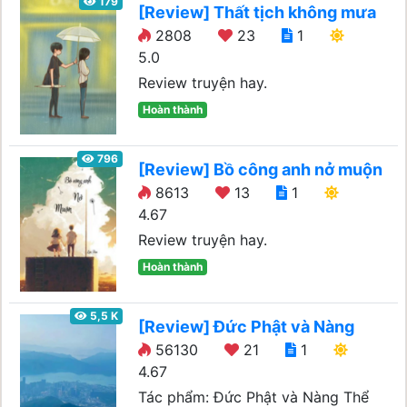
179
[Review] Thất tịch không mưa
2808
23
1
5.0
Review truyện hay.
Hoàn thành
796
[Review] Bồ công anh nở muộn
8613
13
1
4.67
Review truyện hay.
Hoàn thành
5,5 K
[Review] Đức Phật và Nàng
56130
21
1
4.67
Tác phẩm: Đức Phật và Nàng Thể