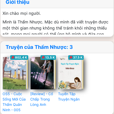
Giới thiệu
Xin chào mọi người.
Mình là Thẩm Nhược. Mặc dù mình đã viết truyện được
một thời gian nhưng không thể tránh khỏi những thiếu
sót, mong mọi người có thể ủng hộ mình và đứa con
tinh thần của mình.^^
Truyện của Thẩm Nhược: 3
Và mình còn một bút danh khác đó là Kim Tích. Mong
mọi người có thể qua Dreame đọc ủng hộ mình, nếu yêu
802,4 K
13,5 K
37,5 K
quý tác giả mọi người có thể mở khóa truyện để ủng hộ
mình nhaaa.
Cảm ơn mọi người rất nhiều!
Truyện mình đã viết:
1. Giá Như Em Không Yêu Anh được đăng tải trên
OS5 - Cuộc
[Review] - Cố
Tuyển Tập
Dreame.
Giá Như Em Không Yêu Anh
Sống Mới Của
Chấp Trong
Truyện Ngắn
Thẩm Quân
Lòng Anh
...Còn cập nhật...
Ninh - 005