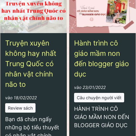
Truyện xuyên
Hành trình cô
không hay nhất
giáo mầm non
Trung Quốc có
đến blogger giáo
nhân vật chính
dục
não to
vào 23/01/2022
vào 18/02/2022
Câu chuyện người viết
Review sách
HÀNH TRÌNH CÔ
GIÁO MẦM NON ĐẾN
Bạn đã chán ngấy
BLOGGER GIÁO DỤC
những bộ tiểu thuyết
có nhân vật chính