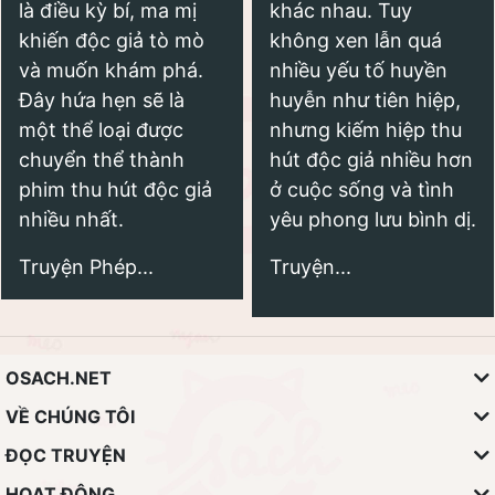
là điều kỳ bí, ma mị
khác nhau. Tuy
khiến độc giả tò mò
không xen lẫn quá
và muốn khám phá.
nhiều yếu tố huyền
Đây hứa hẹn sẽ là
huyễn như tiên hiệp,
một thể loại được
nhưng kiếm hiệp thu
chuyển thể thành
hút độc giả nhiều hơn
phim thu hút độc giả
ở cuộc sống và tình
nhiều nhất.
yêu phong lưu bình dị.
Truyện Phép...
Truyện...
OSACH.NET
VỀ CHÚNG TÔI
ĐỌC TRUYỆN
HOẠT ĐỘNG