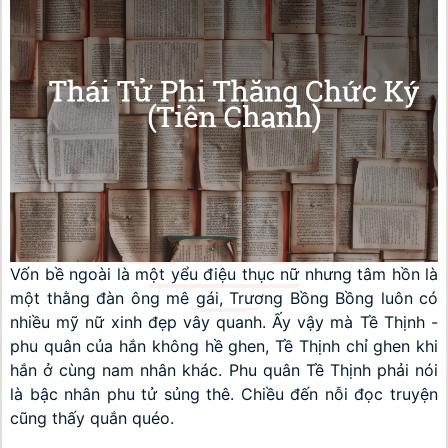
Vốn bề ngoài là một yểu điệu thục nữ nhưng tâm hồn là 
một thằng đàn ông mê gái, Trương Bồng Bồng luôn có 
nhiều mỹ nữ xinh đẹp vây quanh. Ấy vậy mà Tề Thịnh - 
phu quân của hắn không hề ghen, Tề Thịnh chỉ ghen khi 
hắn ở cùng nam nhân khác. Phu quân Tề Thịnh phải nói 
là bậc nhân phu tử sủng thê. Chiều đến nỗi đọc truyện 
cũng thấy quắn quéo.