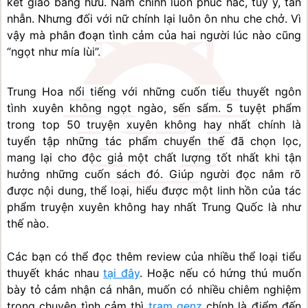
kết giao bằng hữu. Nam chính luôn phúc hắc, tùy ý, tàn 
nhẫn. Nhưng đối với nữ chính lại luôn ôn nhu che chở. Vì 
vậy mà phân đoạn tình cảm của hai người lúc nào cũng 
“ngọt như mía lùi”.
Trung Hoa nổi tiếng với những cuốn tiểu thuyết ngôn 
tình xuyên không ngọt ngào, sến sẩm. 5 tuyệt phẩm 
trong top 50 truyện xuyên không hay nhất chính là 
tuyển tập những tác phẩm chuyển thế đã chọn lọc, 
mang lại cho độc giả một chất lượng tốt nhất khi tận 
hưởng những cuốn sách đó. Giúp người đọc nắm rõ 
được nội dung, thể loại, hiểu được một linh hồn của tác 
phẩm truyện xuyên không hay nhất Trung Quốc là như 
thế nào.
Các bạn có thể đọc thêm review của nhiều thể loại tiểu 
thuyết khác nhau 
tại đây
. Hoặc nếu có hứng thú muốn 
bày tỏ cảm nhận cá nhân, muốn có nhiều chiêm nghiệm 
trong chuyện tình cảm thì 
trạm genz
 chính là điểm đến 