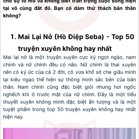
cho sự tò mò và không biết trân trọng cuộc sống hiện 
tại vô cùng đắt đỏ. Bạn có dám thử thách bản thân 
không?
Mai Lại Nở (Hồ Điệp Seba) - Top 50 
truyện xuyên không hay nhất
Mai lại nở là một truyện xuyên cực kỳ ngọt ngào, nam 
chính và nữ chính đều có não. Nữ chính là thai xuyên 
nên có ký ức của cả 2 đời, cô vừa khổ sở che giấu mình 
lại kiêu ngạo thể hiện sự thông minh sắc bén của bản 
thân. Nam chính cũng đặc biệt giỏi nhưng hơi ngốc 
nghếch khi ở trước mặt của nữ chính. Đây là một tiểu 
thuyết xuyên không mình đặc biệt ấn tượng và là một 
tuyệt phẩm trong top 50 truyện xuyên không hay nhất 
hiện nay.