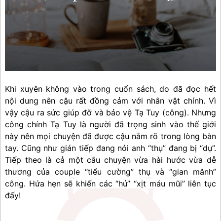
Khi xuyên không vào trong cuốn sách, do đã đọc hết 
nội dung nên cậu rất đồng cảm với nhân vật chính. Vì 
vậy cậu ra sức giúp đỡ và bảo vệ Tạ Tuy (công). Nhưng 
công chính Tạ Tuy là người đã trọng sinh vào thế giới 
này nên mọi chuyện đã được cậu nắm rõ trong lòng bàn 
tay. Cũng như gián tiếp đang nói anh “thụ” đang bị “dụ”. 
Tiếp theo là cả một câu chuyện vừa hài hước vừa dễ 
thương của couple “tiểu cường” thụ và “gian mãnh” 
công. Hứa hẹn sẽ khiến các “hủ” “xịt máu mũi” liên tục 
đấy!