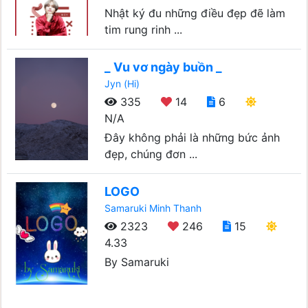
Nhật ký đu những điều đẹp đẽ làm
tim rung rinh ...
_ Vu vơ ngày buồn _
Jyn (Hi)
335
14
6
N/A
Đây không phải là những bức ảnh
đẹp, chúng đơn ...
LOGO
Samaruki Minh Thanh
2323
246
15
4.33
By Samaruki