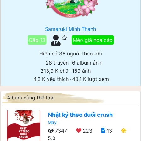
Samaruki Minh Thanh
Cấp 13
Mèo già hóa cáo
Hiện có 36 người theo dõi
28 truyện
-
6 album ảnh
213,9 K chữ
-
159 ảnh
4,3 K yêu thích
-
40,1 K lượt xem
Album cùng thể loại
Nhật ký theo đuổi crush
Mây
7347
223
13
5.0