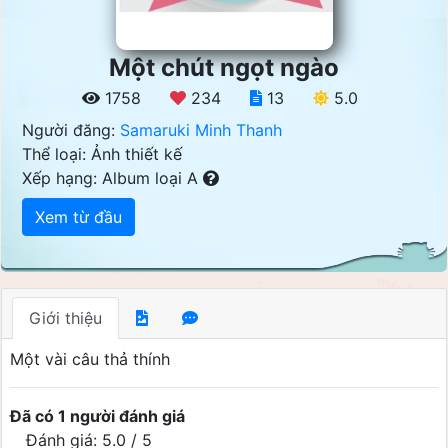
Một chút ngọt ngào
1758
234
13
5.0
Người đăng:
Samaruki Minh Thanh
Thể loại: Ảnh thiết kế
Xếp hạng: Album loại A
Xem từ đầu
Giới thiệu
Một vài câu thả thính
Đã có 1 người đánh giá
Đánh giá: 5.0 / 5