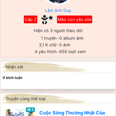
Lâm Anh Duy
Cấp 2
Mèo con yêu sữa
Hiện có 3 người theo dõi
1 truyện
-
0 album ảnh
3,1 K chữ
-
0 ảnh
4 yêu thích
-
650 lượt xem
Nhận xét
0 bình luận
Truyện cùng thể loại
5
Cuộc Sống Thường Nhật Của