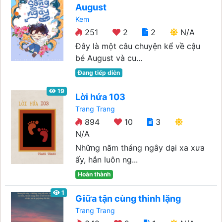
August
Kem
251
2
2
N/A
Đây là một câu chuyện kể về cậu
bé August và cu...
Đang tiếp diễn
19
Lời hứa 103
Trang Trang
894
10
3
N/A
Những năm tháng ngây dại xa xưa
ấy, hắn luôn ng...
Hoàn thành
1
Giữa tận cùng thinh lặng
Trang Trang