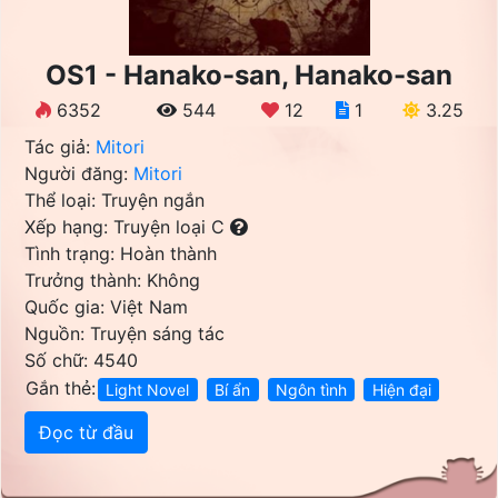
OS1 - Hanako-san, Hanako-san
6352
544
12
1
3.25
Tác giả:
Mitori
Người đăng:
Mitori
Thể loại: Truyện ngắn
Xếp hạng: Truyện loại C
Tình trạng: Hoàn thành
Trưởng thành: Không
Quốc gia: Việt Nam
Nguồn: Truyện sáng tác
Số chữ: 4540
Gắn thẻ:
Light Novel
Bí ẩn
Ngôn tình
Hiện đại
Đọc từ đầu