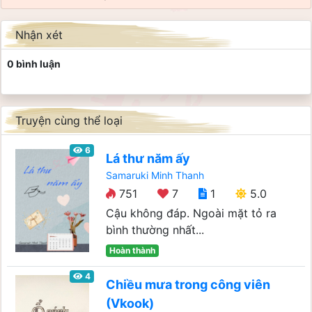
Nhận xét
0 bình luận
Truyện cùng thể loại
6
Lá thư năm ấy
Samaruki Minh Thanh
751
7
1
5.0
Cậu không đáp. Ngoài mặt tỏ ra
bình thường nhất...
Hoàn thành
4
Chiều mưa trong công viên
(Vkook)