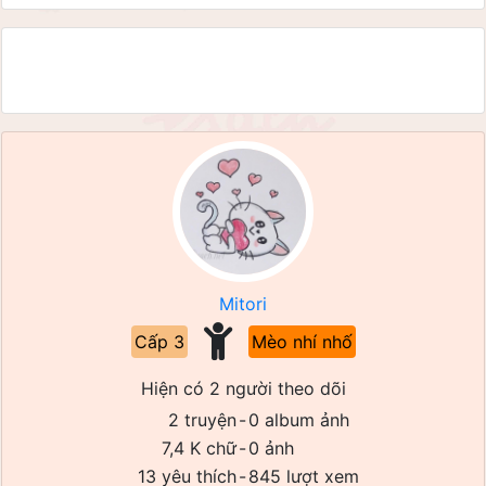
Mitori
Cấp 3
Mèo nhí nhố
Hiện có 2 người theo dõi
2 truyện
-
0 album ảnh
7,4 K chữ
-
0 ảnh
13 yêu thích
-
845 lượt xem