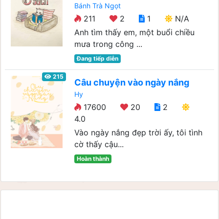
Bánh Trà Ngọt
211
2
1
N/A
Anh tìm thấy em, một buổi chiều
mưa trong công ...
Đang tiếp diễn
215
Câu chuyện vào ngày nắng
Hy
17600
20
2
4.0
Vào ngày nắng đẹp trời ấy, tôi tình
cờ thấy cậu...
Hoàn thành