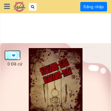
Đăng nhập
0 Đề cử