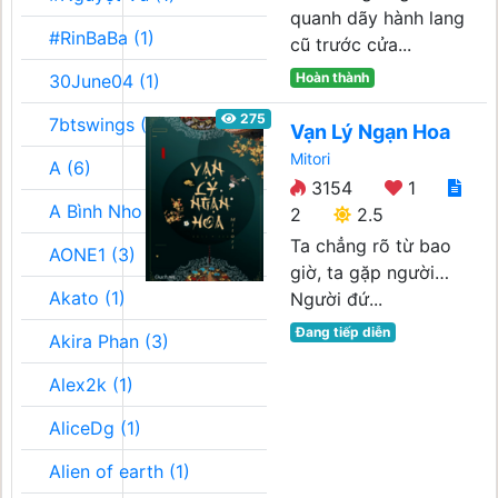
quanh dãy hành lang
#RinBaBa (1)
cũ trước cửa...
Hoàn thành
30June04 (1)
275
7btswings (3)
Vạn Lý Ngạn Hoa
Mitori
A (6)
3154
1
A Bình Nho (2)
2
2.5
Ta chẳng rõ từ bao
AONE1 (3)
giờ, ta gặp người…
Akato (1)
Người đứ...
Đang tiếp diễn
Akira Phan (3)
Alex2k (1)
AliceDg (1)
Alien of earth (1)