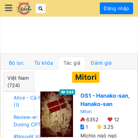
Đăng nhập
Bộ lọc
Từ khóa
Tác giả
Đánh giá
Mitori
Việt Nam
(724)
544
OS1 - Hanako-san,
Alice - Cà Phê Team
Hanako-san
(1)
Mitori
Review-er: Dương
6352
12
Dương CPT (1)
1
3.25
Michio ngó ngó
#Nguyệt Vũ (1)