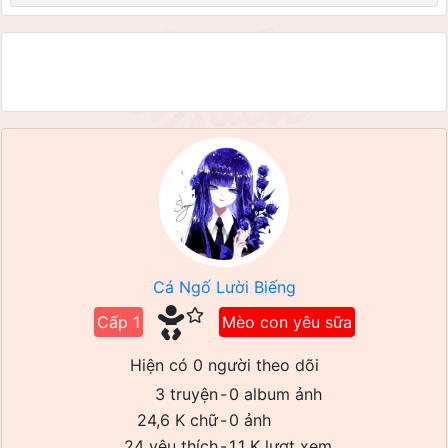
Cá Ngố Lười Biếng
Cấp 1
Mèo con yêu sữa
Hiện có 0 người theo dõi
3 truyện
-
0 album ảnh
24,6 K chữ
-
0 ảnh
24 yêu thích
-
1,1 K lượt xem