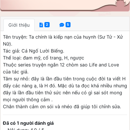
Giới thiệu
2
5
Tên truyện: Ta chính là kiếp nạn của huynh (Sư Tử - Xử
Nữ).
Tác giả: Cá Ngố Lười Biếng.
Thể loại: đam mỹ, cổ trang, H, ngược
Thuộc series truyện ngắn 12 chòm sao Life and Love
của tác giả.
Tâm sự nhỏ: đây là lần đầu tiên trong cuộc đời ta viết H
đấy các nàng ạ, là H đó. Mặc dù ta đọc khá nhiều nhưng
đây là lần đầu tiên thử sức nên nếu có gì sai sót mong
mọi người thông cảm .
Chân thành cảm ơn sói và nhéo đã giúp tôi chỉnh sửa.
Đã có 1 người đánh giá
Nội dung: 4.0 / 5