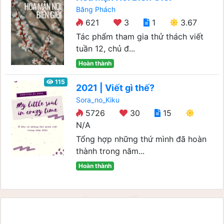
Băng Phách
621
3
1
3.67
Tác phẩm tham gia thử thách viết
tuần 12, chủ đ...
Hoàn thành
115
2021 | Viết gì thế?
Sora_no_Kiku
5726
30
15
N/A
Tổng hợp những thứ mình đã hoàn
thành trong năm...
Hoàn thành