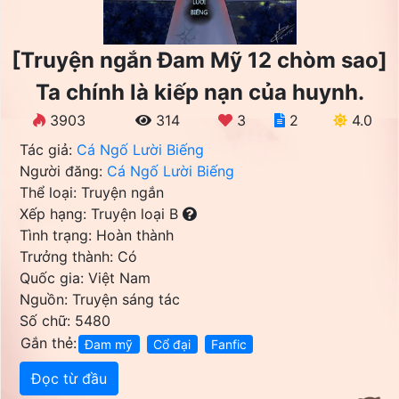
[Truyện ngắn Đam Mỹ 12 chòm sao]
Ta chính là kiếp nạn của huynh.
3903
314
3
2
4.0
Tác giả:
Cá Ngố Lười Biếng
Người đăng:
Cá Ngố Lười Biếng
Thể loại: Truyện ngắn
Xếp hạng: Truyện loại B
Tình trạng: Hoàn thành
Trưởng thành: Có
Quốc gia: Việt Nam
Nguồn: Truyện sáng tác
Số chữ: 5480
Gắn thẻ:
Đam mỹ
Cổ đại
Fanfic
Đọc từ đầu