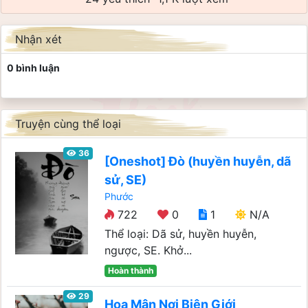
Nhận xét
0 bình luận
Truyện cùng thể loại
36
[Oneshot] Đò (huyền huyễn, dã
sử, SE)
Phước
722
0
1
N/A
Thể loại: Dã sử, huyền huyễn,
ngược, SE. Khở...
Hoàn thành
29
Hoa Mận Nơi Biên Giới