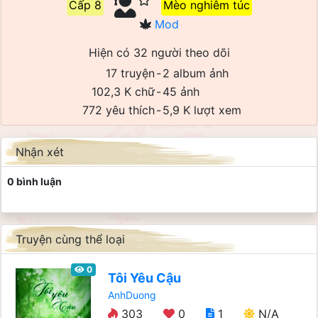
Cấp 8
Mèo nghiêm túc
Mod
Hiện có 32 người theo dõi
17 truyện
-
2 album ảnh
102,3 K chữ
-
45 ảnh
772 yêu thích
-
5,9 K lượt xem
Nhận xét
0 bình luận
Truyện cùng thể loại
0
Tôi Yêu Cậu
AnhDuong
303
0
1
N/A