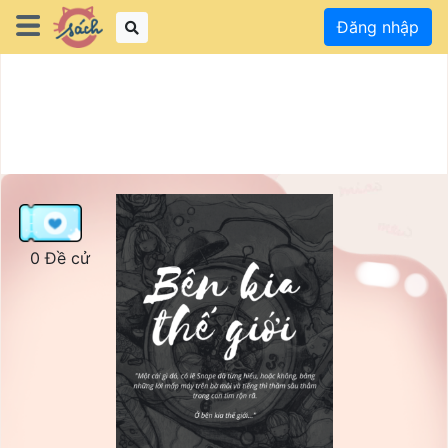
Đăng nhập
0 Đề cử