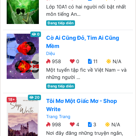
Lớp 10A1 có hai người nổi bật nhất
môn tiếng An...
Đang tiếp diễn
0
Cờ Ai Cũng Đỏ, Tim Ai Cũng
Mềm
Diệu
958
0
11
N/A
Một tuyển tập fic về Việt Nam – và
những người ...
Đang tiếp diễn
20
18+
Tôi Mơ Một Giấc Mơ - Shop
Write
Trang Trang
998
4
3
N/A
Nơi đây đăng những truyện ngắn,