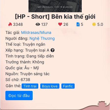
[HP - Short] Bên kia thế giới
3348
137
26
5
5.0
Tác giả:
Mildrasas/Miuna
Người đăng:
Nghệ Thương
Thể loại: Truyện ngắn
Xếp hạng: Truyện loại A
Tình trạng: Đang tiếp diễn
Trưởng thành: Không
Quốc gia: Âu - Mỹ
Nguồn: Truyện sáng tác
Số chữ: 6738
Gắn thẻ:
Tình trai
Boys love
Fanfic
Đọc từ đầu