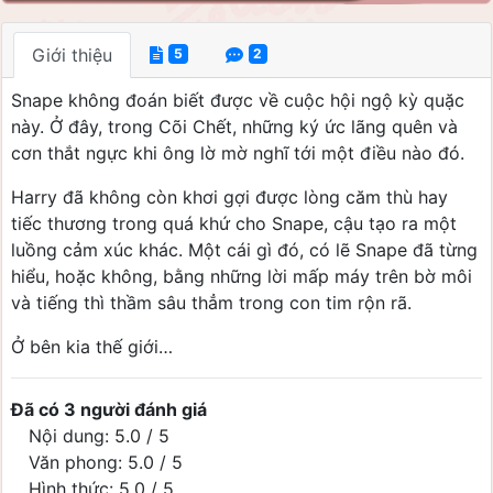
Giới thiệu
5
2
Snape không đoán biết được về cuộc hội ngộ kỳ quặc
này. Ở đây, trong Cõi Chết, những ký ức lãng quên và
cơn thắt ngực khi ông lờ mờ nghĩ tới một điều nào đó.
Harry đã không còn khơi gợi được lòng căm thù hay
tiếc thương trong quá khứ cho Snape, cậu tạo ra một
luồng cảm xúc khác. Một cái gì đó, có lẽ Snape đã từng
hiểu, hoặc không, bằng những lời mấp máy trên bờ môi
và tiếng thì thầm sâu thẳm trong con tim rộn rã.
Ở bên kia thế giới…
Đã có 3 người đánh giá
Nội dung: 5.0 / 5
Văn phong: 5.0 / 5
Hình thức: 5.0 / 5