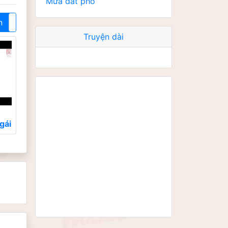
Mưa đất phố
n
Off
Truyện dài
gái