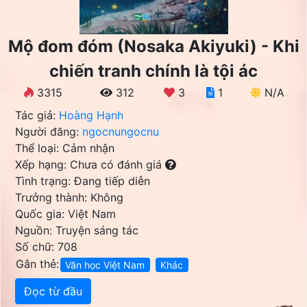
Mộ đom đóm (Nosaka Akiyuki) - Khi
chiến tranh chính là tội ác
3315
312
3
1
N/A
Tác giả:
Hoàng Hạnh
Người đăng:
ngocnungocnu
Thể loại: Cảm nhận
Xếp hạng: Chưa có đánh giá
Tình trạng: Đang tiếp diễn
Trưởng thành: Không
Quốc gia: Việt Nam
Nguồn: Truyện sáng tác
Số chữ: 708
Gắn thẻ:
Văn học Việt Nam
Khác
Đọc từ đầu