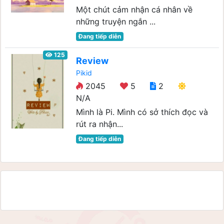
Một chút cảm nhận cá nhân về
những truyện ngắn ...
Đang tiếp diễn
125
Review
Pikid
2045
5
2
N/A
Mình là Pi. Mình có sở thích đọc và
rút ra nhận...
Đang tiếp diễn