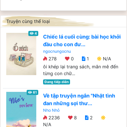
Truyện cùng thể loại
4
Chiếc lá cuối cùng: bài học khởi
đầu cho con đư...
ngocnungocnu
278
0
1
N/A
ôi khép lại trang sách, mân mê đến
từng con chữ...
Đang tiếp diễn
61
Về tập truyện ngắn "Nhặt tình
đan những sợi thư...
Nho Nhỏ
2236
8
2
N/A