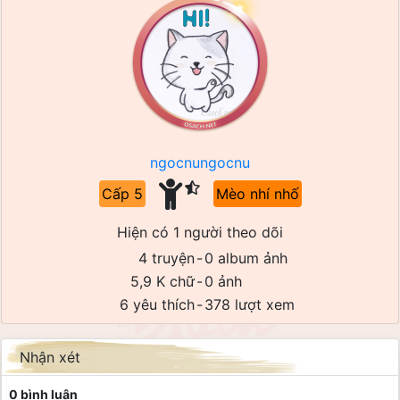
ngocnungocnu
Cấp 5
Mèo nhí nhố
Hiện có 1 người theo dõi
4 truyện
-
0 album ảnh
5,9 K chữ
-
0 ảnh
6 yêu thích
-
378 lượt xem
Nhận xét
0 bình luận