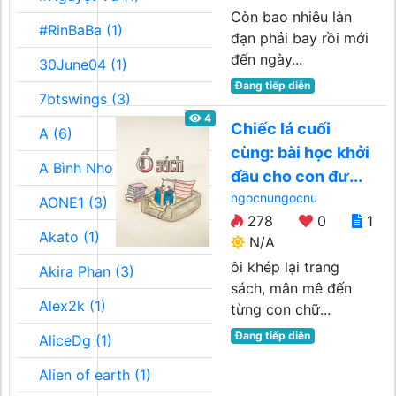
Còn bao nhiêu làn
#RinBaBa (1)
đạn phải bay rồi mới
đến ngày...
30June04 (1)
Đang tiếp diễn
7btswings (3)
4
Chiếc lá cuối
A (6)
cùng: bài học khởi
A Bình Nho (2)
đầu cho con đư...
ngocnungocnu
AONE1 (3)
278
0
1
Akato (1)
N/A
ôi khép lại trang
Akira Phan (3)
sách, mân mê đến
Alex2k (1)
từng con chữ...
Đang tiếp diễn
AliceDg (1)
Alien of earth (1)