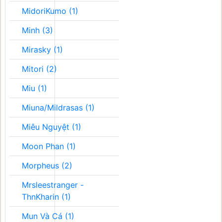
MidoriKumo (1)
Minh (3)
Mirasky (1)
Mitori (2)
Miu (1)
Miuna/Mildrasas (1)
Miêu Nguyệt (1)
Moon Phan (1)
Morpheus (2)
Mrsleestranger -
ThnKharin (1)
Mun Và Cá (1)