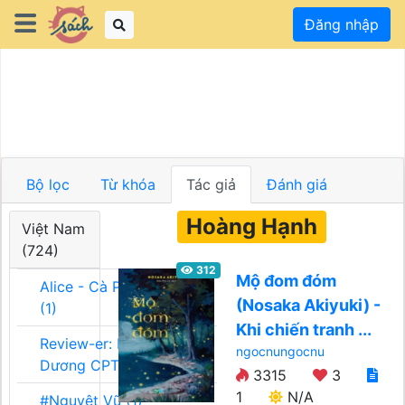
Đăng nhập
Bộ lọc
Từ khóa
Tác giả
Đánh giá
Hoàng Hạnh
Việt Nam
(724)
312
Mộ đom đóm
Alice - Cà Phê Team
(Nosaka Akiyuki) -
(1)
Khi chiến tranh ...
Review-er: Dương
ngocnungocnu
Dương CPT (1)
3315
3
1
N/A
#Nguyệt Vũ (1)