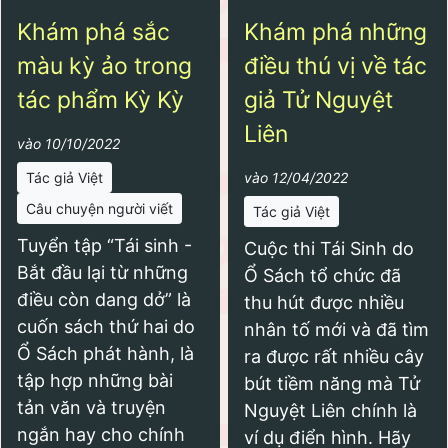
Khám phá sắc
Khám phá những
màu kỳ ảo trong
điều thú vị về tác
tác phẩm Kỳ Kỳ
giả Tử Nguyệt
Liên
vào 10/10/2022
Tác giả Việt
vào 12/04/2022
Câu chuyện người viết
Tác giả Việt
Tuyển tập “Tái sinh -
Cuộc thi Tái Sinh do
Bắt đầu lại từ những
Ổ Sách tổ chức đã
điều còn dang dở” là
thu hút được nhiều
cuốn sách thứ hai do
nhân tố mới và đã tìm
Ổ Sách phát hành, là
ra được rất nhiều cây
tập hợp những bài
bút tiềm năng mà Tử
tản văn và truyện
Nguyệt Liên chính là
ngắn hay cho chính
ví dụ điển hình. Hãy