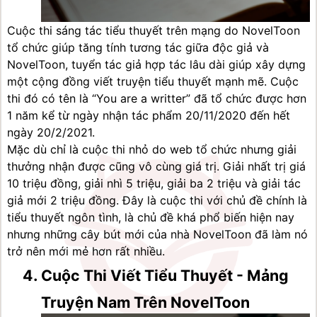
Cuộc thi sáng tác tiểu thuyết trên mạng do NovelToon 
tổ chức giúp tăng tính tương tác giữa độc giả và 
NovelToon, tuyển tác giả hợp tác lâu dài giúp xây dựng 
một cộng đồng viết truyện tiểu thuyết mạnh mẽ. Cuộc 
thi đó có tên là “You are a writter” đã tổ chức được hơn 
1 năm kể từ ngày nhận tác phẩm 20/11/2020 đến hết 
ngày 20/2/2021.
Mặc dù chỉ là cuộc thi nhỏ do web tổ chức nhưng giải 
thưởng nhận được cũng vô cùng giá trị. Giải nhất trị giá 
10 triệu đồng, giải nhì 5 triệu, giải ba 2 triệu và giải tác 
giả mới 2 triệu đồng. Đây là cuộc thi với chủ đề chính là 
tiểu thuyết ngôn tình, là chủ đề khá phổ biến hiện nay 
nhưng những cây bút mới của nhà NovelToon đã làm nó 
trở nên mới mẻ hơn rất nhiều.
Cuộc Thi Viết Tiểu Thuyết - Mảng 
Truyện Nam Trên NovelToon