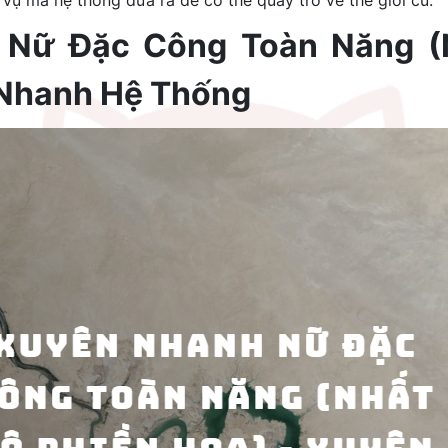
 vụ mà hệ thống đưa ra để có thể quay trở về thế giới cũ.
 Nữ Đặc Công Toàn Năng (N
 Nhanh Hệ Thống