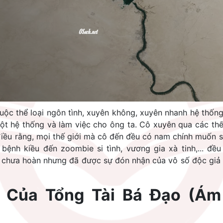
huộc thể loại ngôn tình, xuyên không, xuyên nhanh hệ thốn
ột hệ thống và làm việc cho ông ta. Cô xuyên qua các thế
iều rằng, mọi thế giới mà cô đến đều có nam chính muốn 
bệnh kiều đến zoombie si tình, vương gia xà tinh,... đề
i chưa hoàn nhưng đã được sự đón nhận của vô số độc gi
u Của Tổng Tài Bá Đạo (Ám