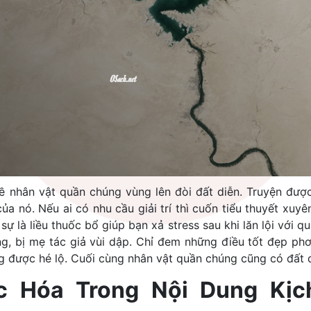
ề nhân vật quần chúng vùng lên đòi đất diễn. Truyện được
a nó. Nếu ai có nhu cầu giải trí thì cuốn tiểu thuyết xuy
ự là liều thuốc bổ giúp bạn xả stress sau khi lăn lội với qu
, bị mẹ tác giả vùi dập. Chỉ đem những điều tốt đẹp phơ
 được hé lộ. Cuối cùng nhân vật quần chúng cũng có đất d
c Hóa Trong Nội Dung Kịc