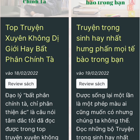
Top Truyện
Truyện trọng
Xuyên Không Dị
sinh hay nhất
Giới Hay Bất
hưng phấn mọi tế
Phân Chính Tà
bào trong bạn
vào 18/02/2022
vào 19/02/2022
Review sách
Review sách
Đạo lý “bất phân
Được sống lại một lần
chính tà, chỉ phân
là một phép màu ai
thiện ác” là câu nói
cũng muốn có nhưng
tâm đắc tôi đã đọc
chúng ta không thể.
được trong top
Đọc những bộ Truyện
truyện xuyên không
trọng sinh hay nhất