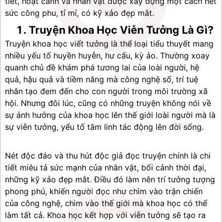
tiết, hoạt cảnh và nhân vật được xây dựng một cách hết 
sức công phu, tỉ mỉ, có kỹ xảo đẹp mắt.
Truyện Khoa Học Viễn Tưởng Là Gì?
Truyện khoa học viết tưởng là thể loại tiểu thuyết mang 
nhiều yếu tố huyền huyễn, hư cấu, kỳ ảo. Thường xoay 
quanh chủ đề khám phá tương lai của loài người, hệ 
quả, hậu quả và tiềm năng mà công nghệ số, trí tuệ 
nhân tạo đem đến cho con người trong môi trường xã 
hội. Nhưng đôi lúc, cũng có những truyện không nói về 
sự ảnh hưởng của khoa học lên thế giới loài người mà là 
sự viễn tưởng, yếu tố tâm linh tác động lên đời sống.
Nét độc đáo và thu hút độc giả đọc truyện chính là chi 
tiết miêu tả sức mạnh của nhân vật, bối cảnh thời đại, 
những kỹ xảo đẹp mắt. Điều đó làm nên trí tưởng tượng 
phong phú, khiến người đọc như chìm vào trận chiến 
của công nghệ, chìm vào thế giới mà khoa học có thể 
làm tất cả. Khoa học kết hợp với viễn tưởng sẽ tạo ra 