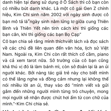
danh hiện tại đang sử dụng ở Ổ Sách thì cô bạn còn 
có nhiều bút danh khác. Là một cô gái Gen Z chính 
hiệu, Kim Chi sinh năm 2002 với ngày sinh được cô 
“
bạn mô tả là
ngày sinh nằm lửng lơ giữa cung Thiên 
Bình và Thiên Yết nên tính cách khi thì giống các 
bạn cân, khi thì giống các bạn Bọ Cạp”
Cô bạn chia sẻ rằng mình thích
viết lách và đọc sách 
về các chủ đề liên quan đến văn hóa, lịch sử Việt 
Nam. Ngoài ra, Kim Chi còn rất thích cổ cầm, piano 
và cả xem tarot nữa. Sở trường của cô bạn cũng 
khá thú vị đó là làm bánh mì, còn sở đoản lại là an ủi 
người khác. Bởi nàng tác giả trẻ này cho biết mình 
có thể lắng nghe và đồng cảm nhưng lại không thể 
nói nhiều lời an ủi, thay vào đó “mình viết và gửi 
gắm đến những người mình từng trò chuyện, mong 
mọi người sẽ nhận được chút hơi ấm từ con chữ của 
mình.”-Kim Chi chia sẻ.