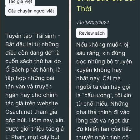
Tác giả Việt
Thời
Câu chuyện người viết
vào 18/02/2022
Review sách
Tuyển tập “Tái sinh -
Bắt đầu lại từ những
Nếu không muốn bị
điều còn dang dở” là
sâu răng, xin đừng
cuốn sách thứ hai do
đọc những bộ truyện
Ổ Sách phát hành, là
xuyên không hay
tập hợp những bài
nhất này. Cái mà
tản văn và truyện
người ta vẫn hay gọi
ngắn hay cho chính
là “cẩu lương”, tôi xin
tác giả trên website
từ chối hiểu. Những
Osach.net tham gia
pha thả thính đi vào
góp bút. Hôm nay, xin
lòng đất và ngọt đứ
được giới thiệu tác giả
đừ khiến fan của tiểu
Li Phan, một cây bút
thuyết ngôn tình cổ