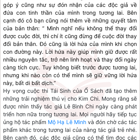
góp ý cũng như sự đón nhận của các độc giả về 
đứa con tinh thần của mình trong tương lai. Bên 
cạnh đó cô bạn cũng nói thêm về những quyết tâm 
của bản thân: “ Mình nghĩ nếu không thể thay đổi 
được cuộc đời, thì chí ít cũng đừng để cuộc đời thay 
đổi bản thân. Đó cũng là lời hứa của mình khi chọn 
con đường này. Lời hứa này giúp mình giữ được rất 
nhiều nguyên tắc, trở nên linh hoạt và thay đổi ngày 
càng tích cực. Tuy không biết trước được tương lai, 
nhưng khi nào còn có thể mình sẽ giữ vững lời hứa 
này, bất di bất dịch.”
Hy vọng cuộc thi Tái Sinh của Ổ Sách đã tạo thêm 
những trải nghiệm thú vị cho Kim Chi. Mong rằng sẽ 
được nhìn thấy tác giả Lê Bình Chi ngày càng phát 
triển hơn nữa trong tương lai. Mọi người hãy tiếp tục 
ủng hộ tác phẩm 
Mộ Hạ Lê Minh
 và đón chờ các tác 
phẩm khác trong tương lai của nàng tác giả trẻ nhé. 
Bên cạnh đó, các độc giả cũng có thể tìm đọc các 