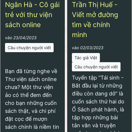
Ngân Hà - Cô gái
Trần Thị Huế -
trẻ với thư viện
Viết mở đường
sách online
tìm về chính
mình
vào 23/04/2023
Câu chuyện người viết
vào 02/03/2023
Tác giả Việt
Câu chuyện người viết
Bạn đã từng nghe về
Tuyển tập “Tái sinh -
Thư viện sách online
Bắt đầu lại từ những
chưa? Một thư viện
điều còn dang dở” là
ảo có thể đem đến
cuốn sách thứ hai do
cho bạn những cuốn
Ổ Sách phát hành, là
sách thật, và chi phí
tập hợp những bài
đặt cọc để mượn
tản văn và truyện
sách chính là niềm tin