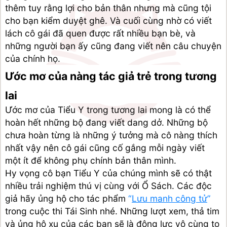
thêm tuy rằng lợi cho bản thân nhưng mà cũng tội 
cho bạn kiểm duyệt ghê. Và cuối cùng nhờ có viết 
lách cô gái đã quen được rất nhiều bạn bè, và 
những người bạn ấy cũng đang viết nên câu chuyện 
của chính họ.
Ước mơ của nàng tác giả trẻ trong tương 
lai
Ước mơ của Tiểu Y trong tương lai mong là có thể 
hoàn hết những bộ đang viết dang dở. Những bộ 
chưa hoàn từng là những ý tưởng mà cô nàng thích 
nhất vậy nên cô gái cũng cố gắng mỗi ngày viết 
một ít để không phụ chính bản thân mình.
Hy vọng cô bạn Tiểu Y của chúng mình sẽ có thật 
nhiều trải nghiệm thú vị cùng với Ổ Sách. Các độc 
giả hãy ủng hộ cho tác phẩm 
“
Lưu manh công tử
”
trong cuộc thi Tái Sinh nhé. Những lượt xem, thả tim 
và ủng hộ xu của các bạn sẽ là động lực vô cùng to 