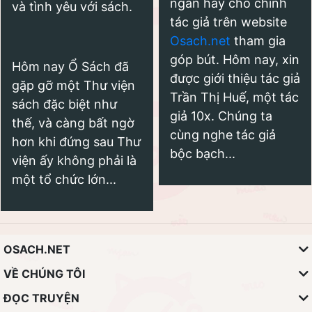
ngắn hay cho chính
và tình yêu với sách.
tác giả trên website
Osach.net
tham gia
góp bút. Hôm nay, xin
Hôm nay Ổ Sách đã
được giới thiệu tác giả
gặp gỡ một Thư viện
Trần Thị Huế, một tác
sách đặc biệt như
giả 10x. Chúng ta
thế, và càng bất ngờ
cùng nghe tác giả
hơn khi đứng sau Thư
bộc bạch...
viện ấy không phải là
một tổ chức lớn...
OSACH.NET
VỀ CHÚNG TÔI
ĐỌC TRUYỆN