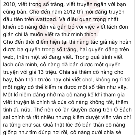
2010, viết trong sổ trắng, viết truyện ngắn với bạn 
cùng bàn. Cho đến năm 2012 thì mới đăng truyện 
đầu tiên trên wattpad. Và điều quan trọng nhất 
khiến cô nàng đến và gắn bó với việc viết lách đơn 
giản chỉ là muốn viết ra thứ mình thích. 
Cho đến thời điểm hiện tại thì nàng tác giả này hoàn 
được ba quyển trong sổ trắng, hai quyển đăng trên 
web, thêm một số đang viết. Trong quá trình viết 
lách của mình, cô nàng đã bán được một quyển 
truyện với giá 13 triệu. Chia sẻ thêm cô nàng cho 
hay, bản thân trước nay chỉ viết chơi, không nghĩ tới 
một ngày có thể kiếm ra được một số tiền như vậy.
Một kỉ niệm đáng nhớ mà cô nàng kể khi tham gia 
viết truyện là chính tả của cô nàng không tốt, thêm 
tính ẩu nữa. Thế nên có lần Quyền đăng trên Ổ Sách 
sai chính tả rất nhiều nhưng kiểm duyệt viên vẫn chỉ 
ra từng chữ sai. Quả thật lúc đó bản thân cô nàng 
giống như tìm đúng nơi rồi, cô nàng cười chia sẻ 