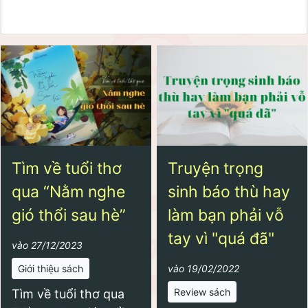
Tìm về tuổi thơ
Truyện trọng
qua “Nằm nghe
sinh báo thù hay
gió thổi sau hè”
làm bạn phải vỗ
tay vì "quá đã"
vào 27/12/2023
Giới thiệu sách
vào 19/02/2022
Review sách
Tìm về tuổi thơ qua