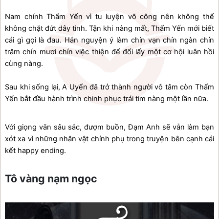
Nam chính Thẩm Yến vì tu luyện võ công nên không thể 
không chặt đứt dây tình. Tận khi nàng mất, Thẩm Yến mới biết 
cái gì gọi là đau. Hắn nguyện ý làm chín vạn chín ngàn chín 
trăm chín mươi chín việc thiện để đổi lấy một cơ hội luân hồi 
cùng nàng.
Sau khi sống lại, A Uyển đã trở thành người vô tâm còn Thẩm 
Yến bắt đầu hành trình chinh phục trái tim nàng một lần nữa.
Với giọng văn sâu sắc, đượm buồn, Đạm Anh sẽ vẫn làm bạn 
xót xa vì những nhân vật chính phụ trong truyện bên cạnh cái 
kết happy ending.
Tô vàng nạm ngọc