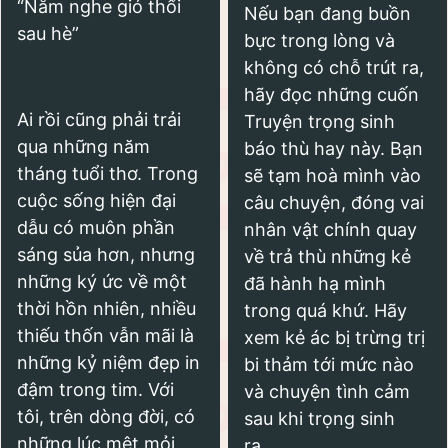
“Nằm nghe gió thổi
Nếu bạn đang buồn
sau hè”
bực trong lòng và
không có chỗ trút ra,
hãy đọc những cuốn
Ai rồi cũng phải trải
Truyện trọng sinh
qua những năm
báo thù hay này. Bạn
tháng tuổi thơ. Trong
sẽ tạm hoà mình vào
cuộc sống hiện đại
câu chuyện, đóng vai
dẫu có muôn phần
nhân vật chính quay
sáng sủa hơn, nhưng
về trả thù những kẻ
những ký ức về một
đã hành hạ mình
thời hồn nhiên, nhiều
trong quá khứ. Hãy
thiếu thốn vẫn mãi là
xem kẻ ác bị trừng trị
những kỷ niệm đẹp in
bi thảm tới mức nào
đậm trong tim. Với
và chuyện tình cảm
tôi, trên dòng đời, có
sau khi trọng sinh
những lúc mệt mỏi
ra...