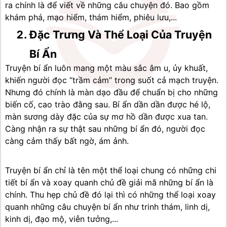
ra chính là để viết về những câu chuyện đó. Bao gồm 
khám phá, mạo hiểm, thám hiểm, phiêu lưu,...
Đặc Trưng Và Thể Loại Của Truyện 
Bí Ẩn
Truyện bí ẩn luôn mang một màu sắc âm u, ủy khuất, 
khiến người đọc “trầm cảm” trong suốt cả mạch truyện. 
Nhưng đó chính là màn dạo đầu để chuẩn bị cho những 
biến cố, cao trào đằng sau. Bí ẩn dần dần được hé lộ, 
màn sương dày đặc của sự mơ hồ dần được xua tan. 
Càng nhận ra sự thật sau những bí ẩn đó, người đọc 
càng cảm thấy bất ngờ, ám ảnh.
Truyện bí ẩn chỉ là tên một thể loại chung có những chi 
tiết bí ẩn và xoay quanh chủ đề giải mã những bí ẩn là 
chính. Thu hẹp chủ đề đó lại thì có những thể loại xoay 
quanh những câu chuyện bí ẩn như trinh thám, linh dị, 
kinh dị, đạo mộ, viễn tưởng,...