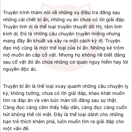
Truyện trinh thám nói về những vụ điều tra đằng sau 
những cái chết bí ẩn, những vụ án chưa có lời giải đáp. 
Truyện linh dị là thể loại truyền thuyết đô thị, tâm linh 
kinh dị. Đó là những câu chuyện truyền miệng nhưng 
mang đầy ẩn khuất và xảy ra một cách kỳ dị. Truyện 
đạo mộ cũng là một thể loại của bí ẩn. Những kẻ trộm 
mộ muốn ăn cắp cổ vật. Nhưng họ không hề biết đằng 
sau cổ vật đó ẩn chứa những cơ quan nguy hiểm hay lời 
nguyền độc ác.
Truyện bí ẩn là thể loại xoay quanh những câu chuyện ly 
kỳ, không tưởng, chưa có lời giải đáp, khao khát muốn 
tìm ra đáp án và vén bức màn tối đằng sau sự thật. 
Càng đọc càng cảm thấy hấp dẫn, càng đọc càng cuốn 
hút không thể rời mắt. Đây là thể loại dành cho những 
bạn trẻ thích khám phá, luôn muốn tìm ra giải đáp cho 
một vấn đề.