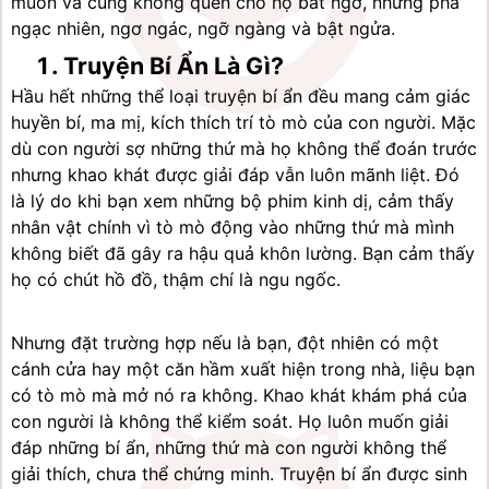
muốn và cũng không quên cho họ bất ngờ, những pha 
ngạc nhiên, ngơ ngác, ngỡ ngàng và bật ngửa.
Truyện Bí Ẩn Là Gì?
Hầu hết những thể loại truyện bí ẩn đều mang cảm giác 
huyền bí, ma mị, kích thích trí tò mò của con người. Mặc 
dù con người sợ những thứ mà họ không thể đoán trước 
nhưng khao khát được giải đáp vẫn luôn mãnh liệt. Đó 
là lý do khi bạn xem những bộ phim kinh dị, cảm thấy 
nhân vật chính vì tò mò động vào những thứ mà mình 
không biết đã gây ra hậu quả khôn lường. Bạn cảm thấy 
họ có chút hồ đồ, thậm chí là ngu ngốc.
Nhưng đặt trường hợp nếu là bạn, đột nhiên có một 
cánh cửa hay một căn hầm xuất hiện trong nhà, liệu bạn 
có tò mò mà mở nó ra không. Khao khát khám phá của 
con người là không thể kiểm soát. Họ luôn muốn giải 
đáp những bí ẩn, những thứ mà con người không thể 
giải thích, chưa thể chứng minh. Truyện bí ẩn được sinh 