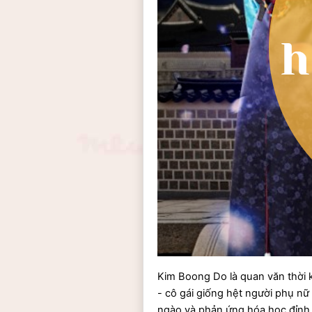
Kim Boong Do là quan văn thời k
- cô gái giống hệt người phụ nữ
ngào và phản ứng hóa học đỉnh c