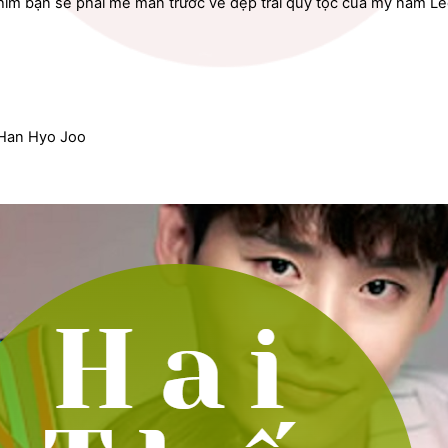
im bạn sẽ phải mê mẩn trước vẻ đẹp trai quý tộc của mỹ nam Le
 Han Hyo Joo