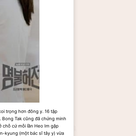
coi trọng hơn đông y. 16 tập 
ak. Bong Tak cũng đã chứng minh 
 ở chỗ cứ mỗi lần Heo Im gặp 
-kyung (một bác sĩ tây y) vừa 