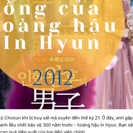
ỳ Chosun khi bị truy sát mà xuyên đến thế kỷ 21. Ở đây, anh gặp v
 anh liều chết bảo vệ 300 năm trước - hoàng hậu In Hyun. Bạn sẽ 
ao quá diễn xuất của hai diễn viên chính.