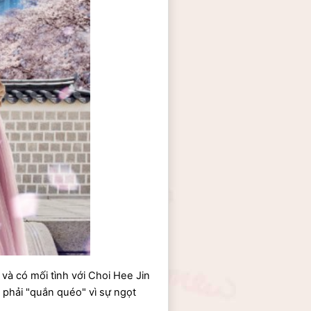
à có mối tình với Choi Hee Jin 
phải "quắn quéo" vì sự ngọt 