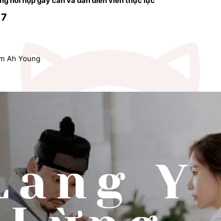
dung hồi hộp gay cấn và dàn diễn viên thực lực
17
Kim Ah Young