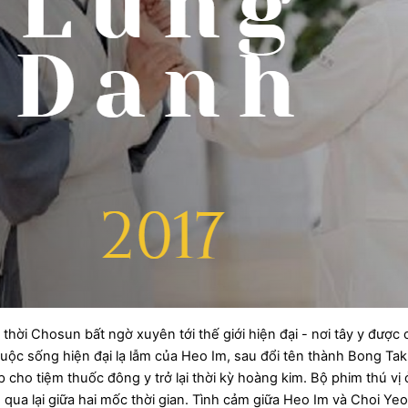
 thời Chosun bất ngờ xuyên tới thế giới hiện đại - nơi tây y được 
i cuộc sống hiện đại lạ lẫm của Heo Im, sau đổi tên thành Bong T
p cho tiệm thuốc đông y trở lại thời kỳ hoàng kim. Bộ phim thú vị
ua lại giữa hai mốc thời gian. Tình cảm giữa Heo Im và Choi Yeon