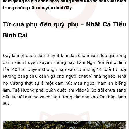
xóm giềng và gia cảnh ngày càng khấm khá sẽ đều xuất hiện 
trong những câu chuyện dưới đây.
Từ quả phụ đến quý phụ - Nhất Cá Tiểu 
Bình Cái
Đây là một cuốn tiểu thuyết tâm đắc của nhiều độc giả trong 
danh sách truyện xuyên không hay. Lâm Ngữ Yên là một linh 
hồn 40 tuổi xuyên không nhập vào cô nương 14 tuổi Tô Tuệ 
Nương đang chịu cảnh gả cho người chết vì nhà nghèo. Nhà 
họ Vương thật sự là một đám hút máu người, ham ăn biếng 
làm. Tuệ Nương phải quần quật làm việc từ lúc trời chưa sáng 
đến lúc tối mịt mờ và chỉ ngủ trong căn nhà kho ẩm thấp, lạnh 
lẽo. 