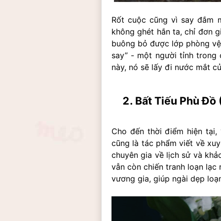
Rốt cuộc cũng vì say đắm 
không ghét hắn ta, chỉ đơn g
buông bỏ được lớp phòng vệ v
say” - một người tỉnh trong 
này, nó sẽ lấy đi nước mắt c
Bất Tiếu Phù Đồ
Cho đến thời điểm hiện tại,
cũng là tác phẩm viết về xuyê
chuyên gia về lịch sử và khảo
vẫn còn chiến tranh loạn lạc
vương gia, giúp ngài dẹp loạn