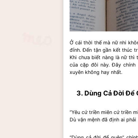
Ở cái thời thế mà nữ nhi khô
đỉnh. Đến tận gần kết thúc t
Khi chưa biết nàng là nữ thì
của cặp đôi này. Đây chính 
xuyên không hay nhất.
Dùng Cả Đời Để 
“Yêu cứ triền miên cứ triền m
Dù vận mệnh đã định ai phải ly
“Dùng cả đời để quên” chín