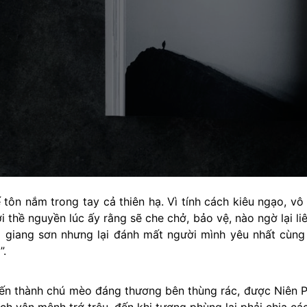
ôn nắm trong tay cả thiên hạ. Vì tính cách kiêu ngạo, vô t
i thề nguyền lúc ấy rằng sẽ che chở, bảo vệ, nào ngờ lại liê
 giang sơn nhưng lại đánh mất người mình yêu nhất cùng l
”.
biến thành chú mèo đáng thương bên thùng rác, được Niên P