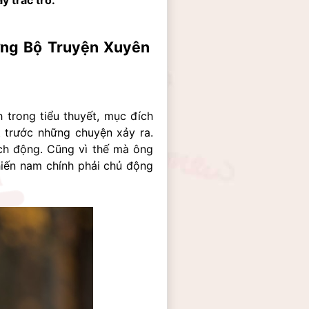
y trắc trở.
ng Bộ Truyện Xuyên 
trong tiểu thuyết, mục đích 
t trước những chuyện xảy ra. 
ích động. Cũng vì thế mà ông 
ến nam chính phải chủ động 