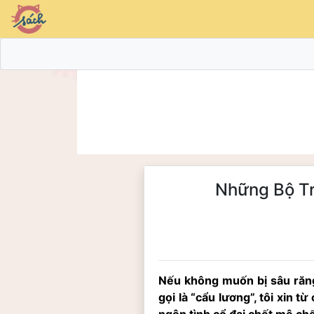
Những Bộ Tr
Nếu không muốn bị sâu răng
gọi là “cẩu lương”, tôi xin t