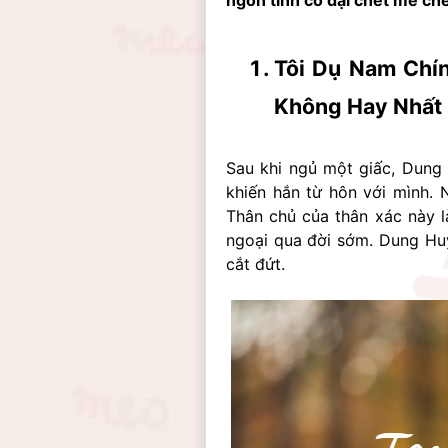
ngôn tình cổ đại chết mê chế
Tôi Dụ Nam Chí
Không Hay Nhất
Sau khi ngủ một giấc, Dung 
khiến hắn từ hôn với mình. N
Thân chủ của thân xác này là
ngoại qua đời sớm. Dung Hu
cắt đứt.