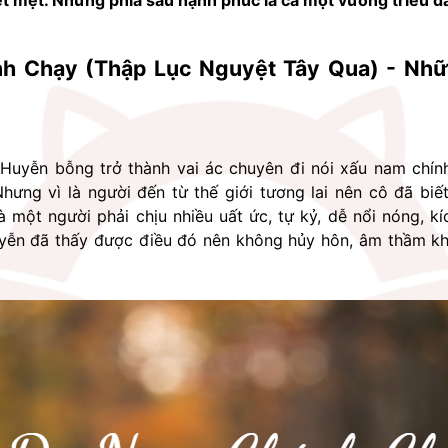
t mệt. Nhưng phía sau hạnh phúc là cả một vương triều đầ
nh Chạy (Thập Lục Nguyệt Tây Qua) - Nhữ
Huyễn bỗng trở thành vai ác chuyên đi nói xấu nam chính 
hưng vì là người đến từ thế giới tương lai nên cô đã biế
 một người phải chịu nhiều uất ức, tự kỷ, dễ nổi nóng, k
yễn đã thấy được điều đó nên không hủy hôn, âm thầm khi