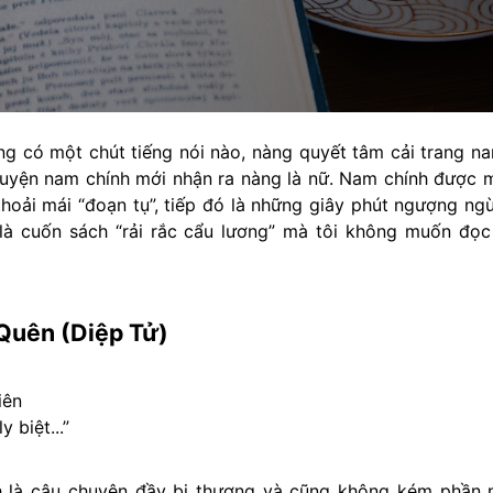
ng có một chút tiếng nói nào, nàng quyết tâm cải trang nam 
ruyện nam chính mới nhận ra nàng là nữ. Nam chính được m
 thoải mái “đoạn tụ”, tiếp đó là những giây phút ngượng ng
là cuốn sách “rải rắc cẩu lương” mà tôi không muốn đọc
Quên (Diệp Tử)
iên
 biệt...”
h là câu chuyện đầy bi thương và cũng không kém phần 