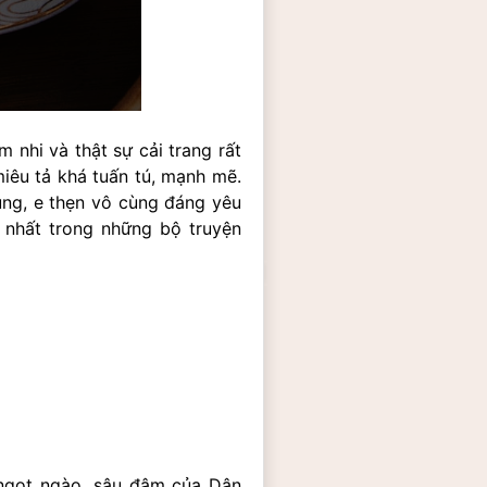
nhi và thật sự cải trang rất 
iêu tả khá tuấn tú, mạnh mẽ. 
ùng, e thẹn vô cùng đáng yêu 
 nhất trong những bộ truyện 
ngọt ngào, sâu đậm của Dận 