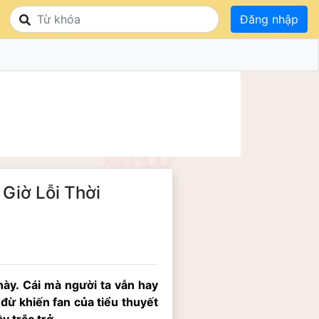
Đăng nhập
Giờ Lỗi Thời
y. Cái mà người ta vẫn hay 
 đừ khiến fan của tiểu thuyết 