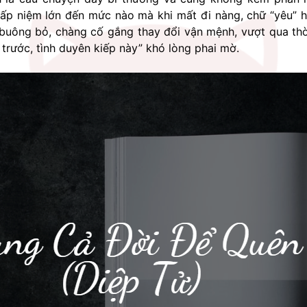
hấp niệm lớn đến mức nào mà khi mất đi nàng, chữ “yêu” 
buông bỏ, chàng cố gắng thay đổi vận mệnh, vượt qua th
 trước, tình duyên kiếp này” khó lòng phai mờ.