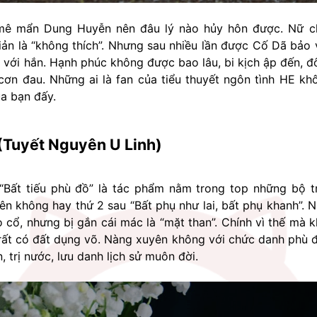
mê mẩn Dung Huyễn nên đâu lý nào hủy hôn được. Nữ ch
iản là “không thích”. Nhưng sau nhiều lần được Cố Dã bảo v
ới hắn. Hạnh phúc không được bao lâu, bi kịch ập đến, đôi 
cơn đau. Những ai là fan của tiểu thuyết ngôn tình HE kh
ủa bạn đấy.
 (Tuyết Nguyên U Linh)
 “Bất tiếu phù đồ” là tác phẩm nằm trong top những bộ t
n không hay thứ 2 sau “Bất phụ như lai, bất phụ khanh”. Nữ
 cổ, nhưng bị gắn cái mác là “mặt than”. Chính vì thế mà k
 rất có đất dụng võ. Nàng xuyên không với chức danh phù 
, trị nước, lưu danh lịch sử muôn đời.