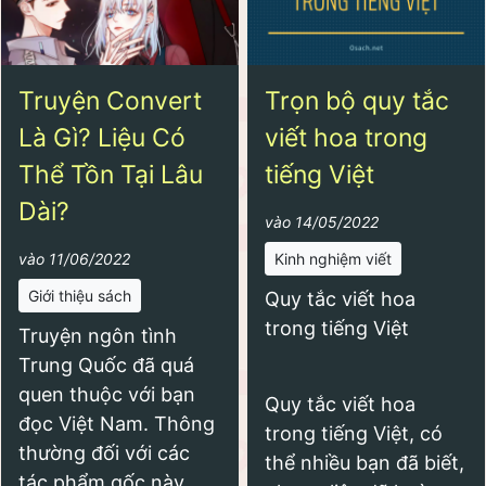
Truyện Convert
Trọn bộ quy tắc
Là Gì? Liệu Có
viết hoa trong
Thể Tồn Tại Lâu
tiếng Việt
Dài?
vào 14/05/2022
vào 11/06/2022
Kinh nghiệm viết
Giới thiệu sách
Quy tắc viết hoa
trong tiếng Việt
Truyện ngôn tình
Trung Quốc đã quá
quen thuộc với bạn
Quy tắc viết hoa
đọc Việt Nam. Thông
trong tiếng Việt, có
thường đối với các
thể nhiều bạn đã biết,
tác phẩm gốc này