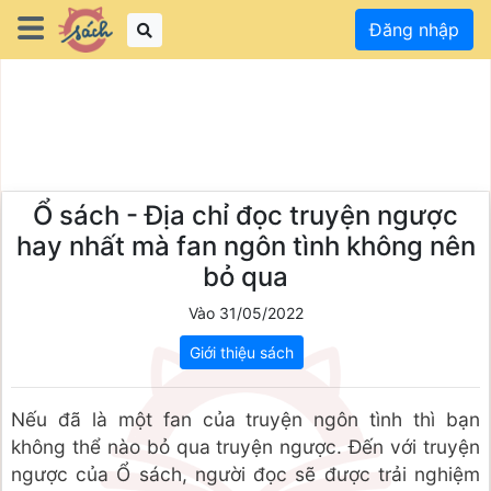
Đăng nhập
Ổ sách - Địa chỉ đọc truyện ngược
hay nhất mà fan ngôn tình không nên
bỏ qua
Vào 31/05/2022
Giới thiệu sách
Nếu đã là một fan của truyện ngôn tình thì bạn 
không thể nào bỏ qua truyện ngược. Đến với truyện 
ngược của Ổ sách, người đọc sẽ được trải nghiệm 