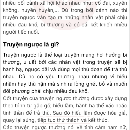
nhiều bối cảnh xã hội khác nhau như: cổ đại, xuyên 
không, huyền huyễn,... Dù trong bối cảnh nào thì 
truyện ngược vẫn tạo ra những nhân vật phải chịu 
nhiều đau khổ, bi thương và có cái kết khiến nhiều 
người tiếc nuối.
Truyện ngược là gì?
Truyện ngược là thế loại truyện mang hơi hướng bi 
thương, u uất bởi các nhân vật trong truyện sẽ bị 
hành hạ, ngược đãi và dùng mọi thủ đoạn để trả thù 
nhau. Dù họ có yêu thương nhau nhưng vì hiểu 
nhầm hay thù hận mà sinh ra lòng ghét bỏ và muốn 
đối phương phải chịu nhiều đau khổ.
Cốt truyện của truyện ngược thường được xây dựng 
theo trình tự gặp gỡ, hiểu lầm, hành hạ thể xác hoặc 
tinh thần để trả thù. Sau đó hiểu lầm được hóa giả, 
quay lại sủng, tiếp tục thử thách và kết thúc. 
Các truyện ngược thường nói về tình cảm nam nữ, 