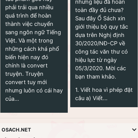
nhưng liệu đã hoàn
phải trải qua nhiều
toàn đầy đủ chưa?
quá trình để hoàn
Sau đây Ổ Sách xin
thành việc chuyển
giới thiệu bộ quy tắc
sang ngôn ngữ Tiếng
dựa trên Nghị định
Việt. Và một trong
30/2020/NĐ-CP về
những cách khá phổ
công tác văn thư có
biến hiện nay đó
hiệu lực từ ngày
chính là convert
05/3/2020. Mời các
truyện. Truyện
bạn tham khảo.
convert tuy mới
1. Viết hoa vì phép đặt
nhưng luôn có cái hay
câu
a) Viết...
của...
OSACH.NET