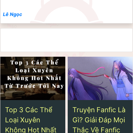
Lê Ngọc
Top 3 Các Thể
Truyện Fanfic Là
Loại Xuyên
Gì? Giải Đáp Mọi
Không Hot Nhất
Thắc Về Fanfic