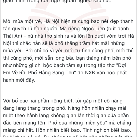
giấu mình trong con ngõ ngoằn nghèo sâu hút.
Mỗi mùa một vẻ, Hà Nội hiện ra cùng bao nét đẹp thanh
tân quyến rũ hồn người. Mà riêng Ngọc Liên (bút danh
Thái An) - nữ nhà thơ sinh ra và lớn lên dưới vòm trời Hà
Nội thì chắc hẳn sẽ là phố thăng trầm hát mãi những
mùa yêu. Bởi chỉ có vì yêu mới tự tình cùng phố, mới thủ
thỉ cùng phố, mới sẵn lòng bầu bạn tháng năm bên phố
như những gì chị bộc bạch tâm sự trong tập thơ "Đợi
Em Về Rồi Phố Hẵng Sang Thu" do NXB Văn học phát
hành mới đây.
Với bố cục hai phần riêng biệt, tôi gặp một cô nàng
đang lang thang trong phố. Nàng hồn nhiên chạy mải
miết theo hành lang không gian lẫn thời gian của phần
đầu tiên mang tên "Phố của những miền yêu" mà chẳng
màng chi hết. Hồn nhiên biết bao. Tinh nghịch biết bao.