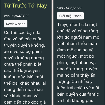
Từ Trước Tới Nay
vào 11/06/2022
vào 06/04/2022
Giới thiệu sách
Review sách
Truyện fanfic là một
chủ đề vô cùng rộng
Có thể các bạn đã
lớn do người hâm mộ
đọc vô số các cuốn
viết nhằm thỏa mãn
truyện xuyên không,
đam mê của họ về
xem vô số bộ phim
một người, một bộ
xuyên không nhưng
phim, một nhân vật
chưa thể phân biệt
nào đó trong truyện
các thể loại xuyên
mà họ cảm thấy ấn
không này. Mỗi một
tượng. Có nhiều ý
thể loại khác nhau lại
kiến trái chiều về mặt
mang đến một màu
bản quyền của fanfic
sắc khác nhau và
và tính không phù
đem đến cho độc giả