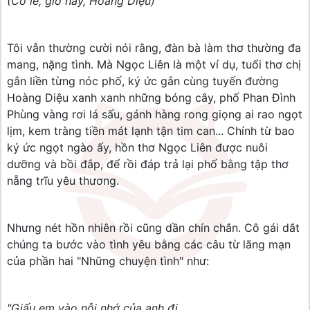
(Có lẽ, giờ này, Hoàng Diệu)
Tôi vẫn thường cười nói rằng, đàn bà làm thơ thường đa
mang, nặng tình. Mà Ngọc Liên là một ví dụ, tuổi thơ chị
gắn liền từng nóc phố, ký ức gắn cùng tuyến đường
Hoàng Diệu xanh xanh những bóng cây, phố Phan Đình
Phùng vàng rơi lá sấu, gánh hàng rong giọng ai rao ngọt
lịm, kem tràng tiền mát lạnh tận tim can... Chính từ bao
ký ức ngọt ngào ấy, hồn thơ Ngọc Liên được nuôi
dưỡng và bồi đắp, để rồi đáp trả lại phố bằng tập thơ
nẵng trĩu yêu thương.
Nhưng nét hồn nhiên rồi cũng dần chín chắn. Cô gái dắt
chúng ta bước vào tình yêu bằng các câu từ lãng mạn
của phần hai "Những chuyện tình" như:
"Giấu em vào nỗi nhớ của anh đi