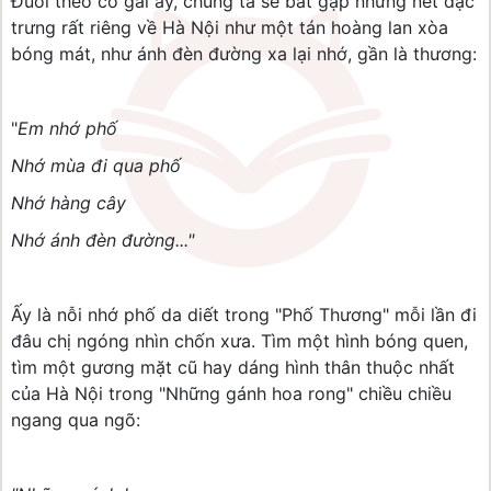
Đuổi theo cô gái ấy, chúng ta sẽ bắt gặp những nét đặc
trưng rất riêng về Hà Nội như một tán hoàng lan xòa
bóng mát, như ánh đèn đường xa lại nhớ, gần là thương:
"
Em nhớ phố
Nhớ mùa đi qua phố
Nhớ hàng cây
Nhớ ánh đèn đường..."
Ấy là nỗi nhớ phố da diết trong "Phố Thương" mỗi lần đi
đâu chị ngóng nhìn chốn xưa. Tìm một hình bóng quen,
tìm một gương mặt cũ hay dáng hình thân thuộc nhất
của Hà Nội trong "Những gánh hoa rong" chiều chiều
ngang qua ngõ: