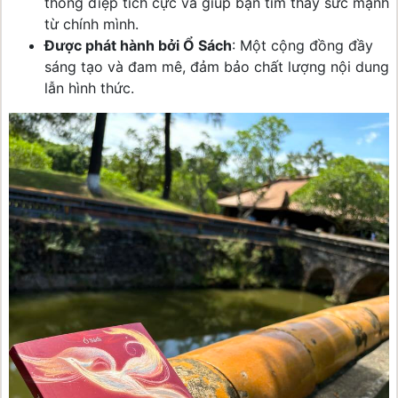
thông điệp tích cực và giúp bạn tìm thấy sức mạnh
từ chính mình.
Được phát hành bởi Ổ Sách
: Một cộng đồng đầy
sáng tạo và đam mê, đảm bảo chất lượng nội dung
lẫn hình thức.