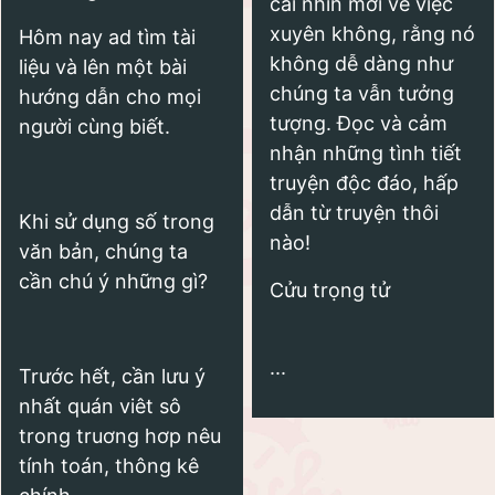
cái nhìn mới về việc
xuyên không, rằng nó
Hôm nay ad tìm tài
không dễ dàng như
liệu và lên một bài
chúng ta vẫn tưởng
hướng dẫn cho mọi
tượng. Đọc và cảm
người cùng biết.
nhận những tình tiết
truyện độc đáo, hấp
dẫn từ truyện thôi
Khi sử dụng số trong
nào!
văn bản, chúng ta
cần chú ý những gì?
Cửu trọng tử
...
Trước hết, cần lưu ý
nhất quán viêt sô
trong truơng hơp nêu
tính toán, thông kê