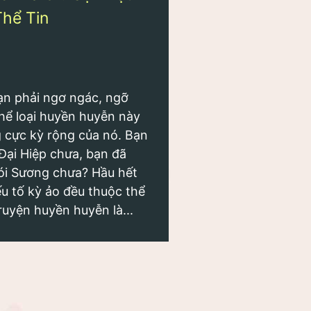
hể Tin
ạn phải ngơ ngác, ngỡ
hể loại huyền huyễn này
g cực kỳ rộng của nó. Bạn
Đại Hiệp
chưa, bạn đã
ói Sương
chưa? Hầu hết
ếu tố kỳ ảo đều thuộc thể
ruyện huyền huyễn là...