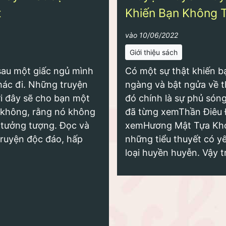
t
Khiến Bạn Không T
vào 10/06/2022
Giới thiệu sách
sau một giấc ngủ mình
Có một sự thật khiến b
hác đi. Những truyện
ngàng và bật ngửa về t
i đây sẽ cho bạn một
đó chính là sự phủ són
n không, rằng nó không
đã từng xem
Thần Điêu 
 tưởng tượng. Đọc và
xem
Hương Mật Tựa Kh
truyện độc đáo, hấp
những tiểu thuyết có y
loại huyền huyễn. Vậy t