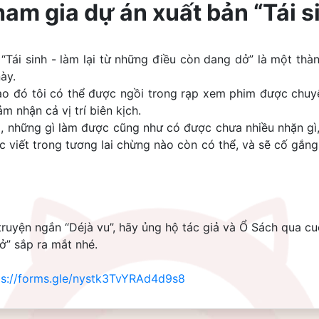
am gia dự án xuất bản “Tái s
Tái sinh - làm lại từ những điều còn dang dở” là một thành 
ày. 
o đó tôi có thể được ngồi trong rạp xem phim được chuyể
m nhận cả vị trí biên kịch. 
i, những gì làm được cũng như có được chưa nhiều nhặn gì
c viết trong tương lai chừng nào còn có thể, và sẽ cố gắng
ruyện ngắn “Déjà vu”, hãy ủng hộ tác giả và Ổ Sách qua cuố
ở” sắp ra mắt nhé.
ps://forms.gle/nystk3TvYRAd4d9s8