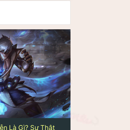
ễn Là Gì? Sự Thật