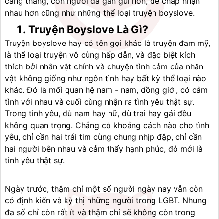
căng thẳng, con người đã gần gũi hơn, dễ chấp nhận 
nhau hơn cũng như những thể loại truyện boyslove.
Truyện Boyslove Là Gì?
Truyện boyslove hay có tên gọi khác là truyện đam mỹ, 
là thể loại truyện vô cùng hấp dẫn, và đặc biệt kích 
thích bởi nhân vật chính và chuyện tình cảm của nhân 
vật không giống như ngôn tình hay bất kỳ thể loại nào 
khác. Đó là mối quan hệ nam - nam, đồng giới, có cảm 
tình với nhau và cuối cùng nhận ra tình yêu thật sự.
Trong tình yêu, dù nam hay nữ, dù trai hay gái đều 
không quan trọng. Chẳng có khoảng cách nào cho tình 
yêu, chỉ cần hai trái tim cùng chung nhịp đập, chỉ cần 
hai người bên nhau và cảm thấy hạnh phúc, đó mới là 
tình yêu thật sự.
Ngày trước, thậm chí một số người ngày nay vẫn còn 
có định kiến và kỳ thị những người trong LGBT. Nhưng 
đa số chỉ còn rất ít và thậm chí sẽ không còn trong 