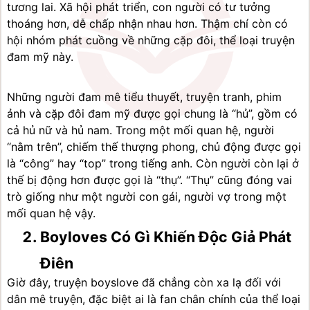
tương lai. Xã hội phát triển, con người có tư tưởng 
thoáng hơn, dễ chấp nhận nhau hơn. Thậm chí còn có 
hội nhóm phát cuồng về những cặp đôi, thể loại truyện 
đam mỹ này.
Những người đam mê tiểu thuyết, truyện tranh, phim 
ảnh và cặp đôi đam mỹ được gọi chung là “hủ”, gồm có 
cả hủ nữ và hủ nam. Trong một mối quan hệ, người 
“nằm trên”, chiếm thế thượng phong, chủ động được gọi 
là “công” hay “top” trong tiếng anh. Còn người còn lại ở 
thế bị động hơn được gọi là “thụ”. “Thụ” cũng đóng vai 
trò giống như một người con gái, người vợ trong một 
mối quan hệ vậy.
Boyloves Có Gì Khiến Độc Giả Phát 
Điên
Giờ đây, truyện boyslove đã chẳng còn xa lạ đối với 
dân mê truyện, đặc biệt ai là fan chân chính của thể loại 