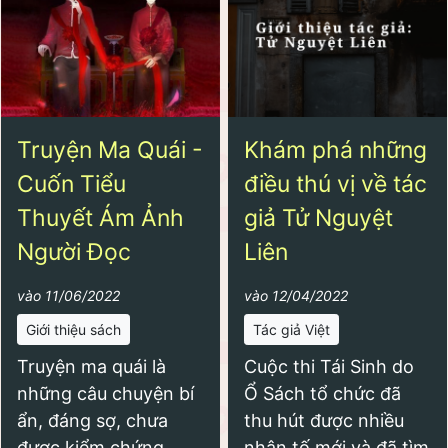
Truyện Ma Quái -
Khám phá những
Cuốn Tiểu
điều thú vị về tác
Thuyết Ám Ảnh
giả Tử Nguyệt
Người Đọc
Liên
vào 11/06/2022
vào 12/04/2022
Giới thiệu sách
Tác giả Việt
Truyện ma quái là
Cuộc thi Tái Sinh do
những câu chuyện bí
Ổ Sách tổ chức đã
ẩn, đáng sợ, chưa
thu hút được nhiều
được kiểm chứng
nhân tố mới và đã tìm