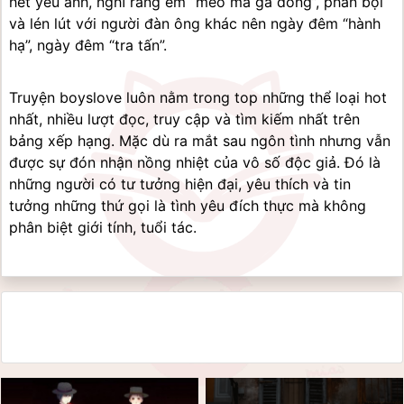
hết yêu anh, nghĩ rằng ẻm “mèo mả gà đồng”, phản bội 
và lén lút với người đàn ông khác nên ngày đêm “hành 
hạ”, ngày đêm “tra tấn”.
Truyện boyslove luôn nằm trong top những thể loại hot 
nhất, nhiều lượt đọc, truy cập và tìm kiếm nhất trên 
bảng xếp hạng. Mặc dù ra mắt sau ngôn tình nhưng vẫn 
được sự đón nhận nồng nhiệt của vô số độc giả. Đó là 
những người có tư tưởng hiện đại, yêu thích và tin 
tưởng những thứ gọi là tình yêu đích thực mà không 
phân biệt giới tính, tuổi tác.