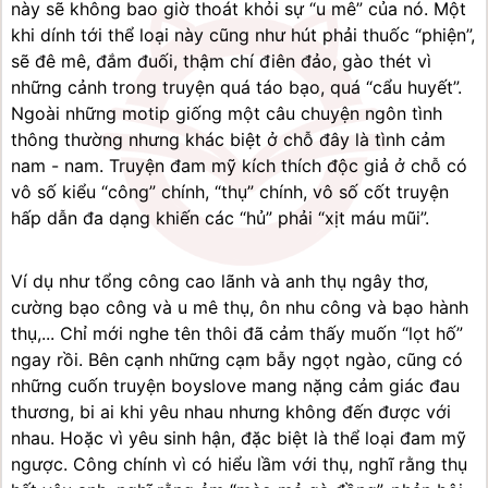
này sẽ không bao giờ thoát khỏi sự “u mê” của nó. Một 
khi dính tới thể loại này cũng như hút phải thuốc “phiện”, 
sẽ đê mê, đắm đuối, thậm chí điên đảo, gào thét vì 
những cảnh trong truyện quá táo bạo, quá “cẩu huyết”.
Ngoài những motip giống một câu chuyện ngôn tình 
thông thường nhưng khác biệt ở chỗ đây là tình cảm 
nam - nam. Truyện đam mỹ kích thích độc giả ở chỗ có 
vô số kiểu “công” chính, “thụ” chính, vô số cốt truyện 
hấp dẫn đa dạng khiến các “hủ” phải “xịt máu mũi”.
Ví dụ như tổng công cao lãnh và anh thụ ngây thơ, 
cường bạo công và u mê thụ, ôn nhu công và bạo hành 
thụ,... Chỉ mới nghe tên thôi đã cảm thấy muốn “lọt hố” 
ngay rồi. Bên cạnh những cạm bẫy ngọt ngào, cũng có 
những cuốn truyện boyslove mang nặng cảm giác đau 
thương, bi ai khi yêu nhau nhưng không đến được với 
nhau. Hoặc vì yêu sinh hận, đặc biệt là thể loại đam mỹ 
ngược. Công chính vì có hiểu lầm với thụ, nghĩ rằng thụ 