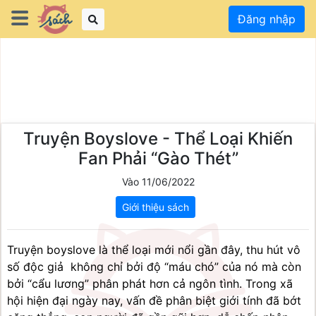
Đăng nhập
Truyện Boyslove - Thể Loại Khiến
Fan Phải “Gào Thét”
Vào 11/06/2022
Giới thiệu sách
Truyện boyslove là thể loại mới nổi gần đây, thu hút vô 
số độc giả  không chỉ bởi độ “máu chó” của nó mà còn 
bởi “cẩu lương” phân phát hơn cả ngôn tình. Trong xã 
hội hiện đại ngày nay, vấn đề phân biệt giới tính đã bớt 