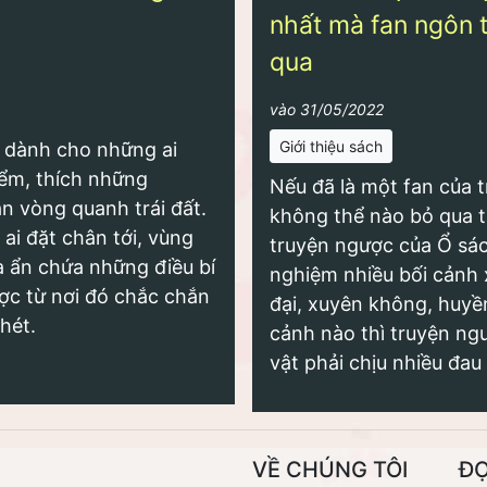
nhất mà fan ngôn 
qua
vào 31/05/2022
Giới thiệu sách
ại dành cho những ai
ểm, thích những
Nếu đã là một fan của t
n vòng quanh trái đất.
không thể nào bỏ qua t
ai đặt chân tới, vùng
truyện ngược của Ổ sác
à ẩn chứa những điều bí
nghiệm nhiều bối cảnh 
ợc từ nơi đó chắc chắn
đại, xuyên không, huyền
hét.
cảnh nào thì truyện ng
vật phải chịu nhiều đau k
VỀ CHÚNG TÔI
Đ