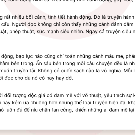
 rất nhiều bối cảnh, tình tiết hành động. Đó là truyện hàn
ư cấu. Người đọc không chỉ còn thấy những cảnh đánh đấm 
ật, phép thuật, sức mạnh siêu nhiên. Ngay cả truyện siêu n
 động, bạo lực nào cũng chỉ toàn những cảnh máu me, phản 
ội hàm bên trong. Ẩn sâu bên trong mỗi câu chuyện đều là nh
muốn truyền tải. Không có cuốn sách nào là vô nghĩa. Mỗi c
ời đọc cho dù nó có hay hay dở.
 đối tượng độc giả có đam mê với võ thuật, yêu thích sự kị
i này kém ưa chuộng hơn những thể loại truyện hiện đại khá
 luôn đủ để níu chân fan cứng, khiến những ai đam mê lại 