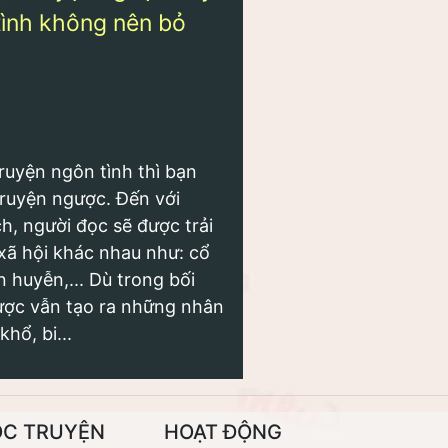
tình không nên bỏ
ruyện ngôn tình thì bạn
ruyện ngược. Đến với
h, người đọc sẽ được trải
xã hội khác nhau như: cổ
 huyễn,... Dù trong bối
ược vẫn tạo ra những nhân
hổ, bi...
ỌC TRUYỆN
HOẠT ĐỘNG