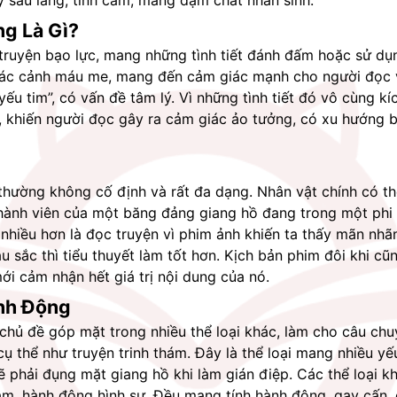
 sâu lắng, tình cảm, mang đậm chất nhân sinh.
g Là Gì?
 truyện bạo lực, mang những tình tiết đánh đấm hoặc sử dụng
các cảnh máu me, mang đến cảm giác mạnh cho người đọc v
ếu tim”, có vấn đề tâm lý. Vì những tình tiết đó vô cùng kích
, khiến người đọc gây ra cảm giác ảo tưởng, có xu hướng b
hường không cố định và rất đa dạng. Nhân vật chính có thể
thành viên của một băng đảng giang hồ đang trong một phi 
iều hơn là đọc truyện vì phim ảnh khiến ta thấy mãn nhãn
u sắc thì tiểu thuyết làm tốt hơn. Kịch bản phim đôi khi cũ
ới cảm nhận hết giá trị nội dung của nó.
nh Động
chủ đề góp mặt trong nhiều thể loại khác, làm cho câu chuy
cụ thể như truyện trinh thám. Đây là thể loại mang nhiều yế
ẽ phải đụng mặt giang hồ khi làm gián điệp. Các thể loại k
ạm, hành động hình sự. Đều mang tính hành động, gay cấn, 