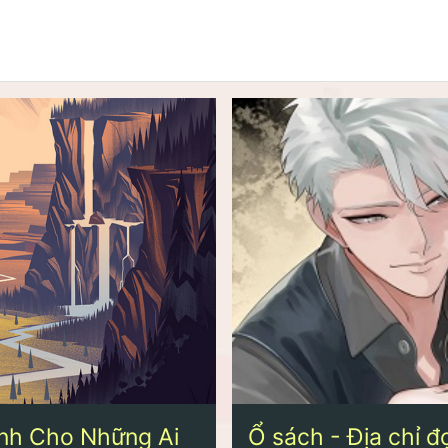
nh Cho Những Ai
Ổ sách - Địa chỉ 