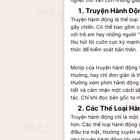
nghẹt thở vẫn còn những giây
Truyện Hành Độn
Truyện hành động là thể loại
gây chiến. Có thể bao gồm 
với trẻ em hay những người “y
thu hút lôi cuốn cực kỳ mạnh
thức để kiểm soát bản thân.
Motip của truyện hành động t
thường, hay chỉ đơn giản là 
thường xem phim hành động nh
tiết và cảm nhận một cách sâ
tác. Chỉ khi đọc bản gốc ta m
Các Thể Loại Hà
Truyện hành động chỉ là một 
hơn. Các thể loại hành động 
điều tra mật, thường xuyên s
như truyện hành động tội ph