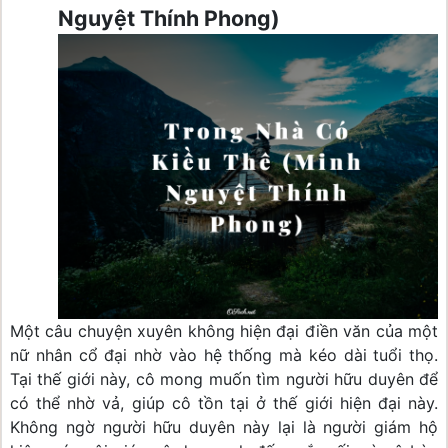
Nguyệt Thính Phong)
Một câu chuyện xuyên không hiện đại điền văn của một 
nữ nhân cổ đại nhờ vào hệ thống mà kéo dài tuổi thọ. 
Tại thế giới này, cô mong muốn tìm người hữu duyên để 
có thể nhờ vả, giúp cô tồn tại ở thế giới hiện đại này. 
Không ngờ người hữu duyên này lại là người giám hộ 