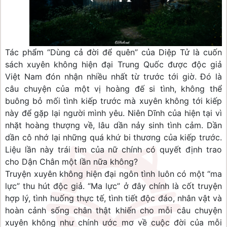
Tác phẩm “Dùng cả đời để quên” của Diệp Tử là cuốn 
sách xuyên không hiện đại Trung Quốc được độc giả 
Việt Nam đón nhận nhiều nhất từ trước tới giờ. Đó là 
câu chuyện của một vị hoàng đế si tình, không thể 
buông bỏ mối tình kiếp trước mà xuyên không tới kiếp 
này để gặp lại người mình yêu. Niên Dĩnh của hiện tại vì 
nhặt hoàng thượng về, lâu dần nảy sinh tình cảm. Dần 
dần cô nhớ lại những quá khứ bi thương của kiếp trước. 
Liệu lần này trái tim của nữ chính có quyết định trao 
cho Dận Chân một lần nữa không?
Truyện xuyên không hiện đại ngôn tình luôn có một “ma 
lực” thu hút độc giả. “Ma lực” ở đây chính là cốt truyện 
hợp lý, tình huống thực tế, tình tiết độc đáo, nhân vật và 
hoàn cảnh sống chân thật khiến cho mỗi câu chuyện 
xuyên không như chính ước mơ về cuộc đời của mỗi 