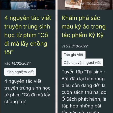
4 nguyên tắc viết
Khám phá sắc
truyện trùng sinh
màu kỳ ảo trong
học từ phim "Cô
tác phẩm Kỳ Kỳ
đi mà lấy chồng
vào 10/10/2022
tôi"
Tác giả Việt
Câu chuyện người viết
vào 14/02/2024
Tuyển tập “Tái sinh -
Kinh nghiệm viết
Bắt đầu lại từ những
4 nguyên tắc viết
điều còn dang dở” là
truyện trùng sinh học
cuốn sách thứ hai do
từ phim "Cô đi mà lấy
Ổ Sách phát hành, là
chồng tôi"
tập hợp những bài
tản văn và truyện