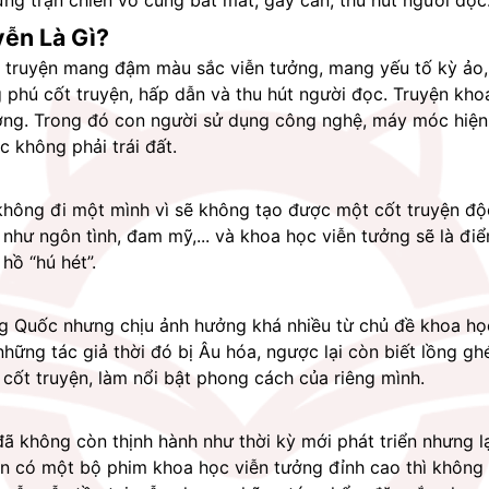
ng trận chiến vô cùng bắt mắt, gay cấn, thu hút người đọc
ễn Là Gì?
i truyện mang đậm màu sắc viễn tưởng, mang yếu tố kỳ ảo,
phú cốt truyện, hấp dẫn và thu hút người đọc. Truyện khoa
ởng. Trong đó con người sử dụng công nghệ, máy móc hiện đ
c không phải trái đất.
hông đi một mình vì sẽ không tạo được một cốt truyện độc
c như ngôn tình, đam mỹ,... và khoa học viễn tưởng sẽ là đi
hồ “hú hét”. 
g Quốc nhưng chịu ảnh hưởng khá nhiều từ chủ đề khoa họ
ững tác giả thời đó bị Âu hóa, ngược lại còn biết lồng ghé
 cốt truyện, làm nổi bật phong cách của riêng mình.
ã không còn thịnh hành như thời kỳ mới phát triển nhưng l
 có một bộ phim khoa học viễn tưởng đỉnh cao thì không t