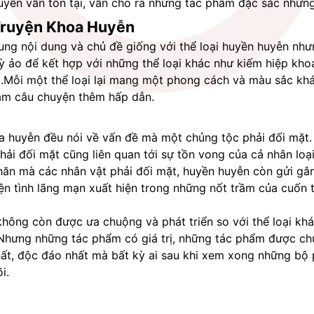
uyễn vẫn tồn tại, vẫn cho ra những tác phẩm đặc sắc nhưng
Truyện Khoa Huyễn
ung nội dung và chủ đề giống với thể loại huyền huyễn như
kỳ ảo để kết hợp với những thể loại khác như kiếm hiệp khoa
...Mỗi một thể loại lại mang một phong cách và màu sắc khác
làm câu chuyện thêm hấp dẫn.
 huyễn đều nói về vấn đề mà một chủng tộc phải đối mặt. S
ải đối mặt cũng liên quan tới sự tồn vong của cả nhân loạ
hăn mà các nhân vật phải đối mặt, huyền huyễn còn gửi gắ
ện tình lãng mạn xuất hiện trong những nốt trầm của cuốn t
hông còn được ưa chuộng và phát triển so với thể loại kh
 Nhưng những tác phẩm có giá trị, những tác phẩm được chu
t, độc đáo nhất mà bất kỳ ai sau khi xem xong những bộ p
i.