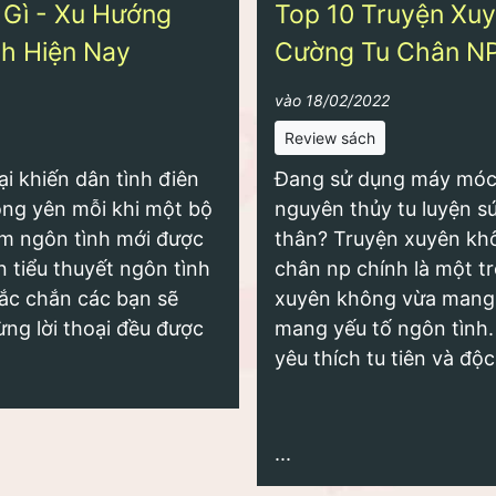
 Gì - Xu Hướng
Top 10 Truyện Xuy
h Hiện Nay
Cường Tu Chân N
vào 18/02/2022
Review sách
ại khiến dân tình điên
Đang sử dụng máy móc 
ông yên mỗi khi một bộ
nguyên thủy tu luyện s
im ngôn tình mới được
thân? Truyện xuyên khô
n tiểu thuyết ngôn tình
chân np chính là một t
ắc chắn các bạn sẽ
xuyên không vừa mang 
Từng lời thoại đều được
mang yếu tố ngôn tình.
yêu thích tu tiên và độ
...