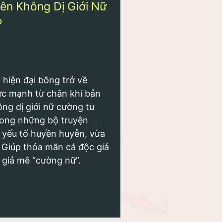
ên Không Dị Giới Nữ
P
hiện đại bỗng trở về
ức mạnh từ chân khí bản
ng dị giới nữ cường tu
rong những bộ truyện
yếu tố huyền huyễn, vừa
 Giúp thỏa mãn cả độc giả
c giả mê “cường nữ”.