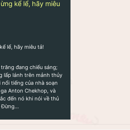
Đừng kể lể, hãy miêu
kể lể, hãy miêu tả!
t trăng đang chiếu sáng;
g lấp lánh trên mảnh thủy
i nổi tiếng của nhà soạn
 Nga Anton Chekhop, và
ắc đến nó khi nói về thủ
 Đừng...