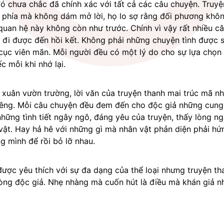
đó chưa chắc đã chính xác với tất cả các câu chuyện. Truyệ
 phía mà không dám mở lời, họ lo sợ rằng đối phương không
quan hệ này không còn như trước. Chính vì vậy rất nhiều câ
đi được đến hồi kết. Không phải những chuyện tình được sự
 cục viên mãn. Mỗi người đều có một lý do cho sự lựa chọn 
c mỗi khi nhớ lại.
xuân vườn trường, lời văn của truyện thanh mai trúc mã n
 riêng. Mỗi câu chuyện đều đem đến cho độc giả những cung
hững tình tiết ngây ngô, đáng yêu của truyện, thấy lòng ng
ật. Hay hả hê với những gì mà nhân vật phản diện phải hứn
ng mình để rồi bỏ lỡ nhau. 
ược yêu thích với sự đa dạng của thể loại nhưng truyện tha
lòng độc giả. Nhẹ nhàng mà cuốn hút là điều mà khán giả nh