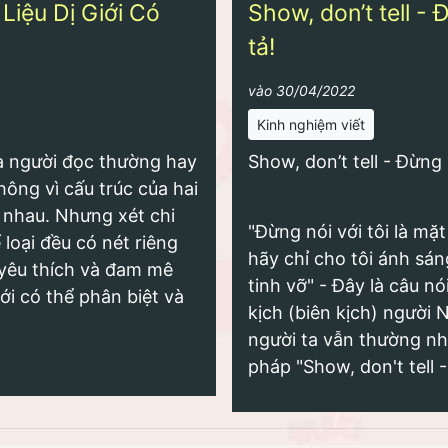
 Liệu Dị Giới Có
Show, don’t tell - 
tả!
vào 30/04/2022
Kinh nghiệm viết
 mà người đọc thường hay
Show, don’t tell - Đừng 
ông vì cấu trúc của hai
g nhau. Nhưng xét chi
"Đừng nói với tôi là mặ
 loại đều có nét riêng
hãy chỉ cho tôi ánh sán
ự yêu thích và đam mê
tinh vỡ" - Đây là câu nó
i có thể phân biệt và
kịch (biên kịch) người
người ta vẫn thường nh
pháp "Show, don't tell -