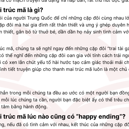
mã có mạch truyện đa dạng và hấp dẫn, rất thu hút độc giả
 trúc mã là gì?
nói của người Trung Quốc để chỉ những cặp đôi cùng nhau lớn
p đôi mà hai gia đình rất thân thiết và ưng ý ghép duyên h
 thiết, gắn bó từ thuở bé, dần dần họ nảy sinh tình cảm vớ
c mã, chúng ta sẽ nghĩ ngay đến những cặp đôi “trai tài gái 
ó thể nghĩ đến những cặp đôi oan gia với tính cách trái ng
 có xen lẫn chút yếu tố hài hước tạo cảm giác thoải mái ch
ình tiết truyện giúp cho thanh mai trúc mã luôn là một chủ
 hẳn trong mỗi chúng ta đều ao ước có một người bạn đồng
mỗi lúc chúng ta cần, người bạn đặc biệt ấy có thể trêu chọ
n tâm bằng hành động. 
i trúc mã lúc nào cũng có “happy ending”?
g, nếu đã có tình cảm với nhau, kết thúc của những cặp đô