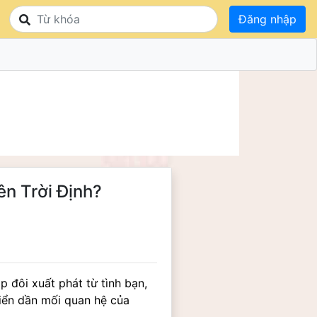
Đăng nhập
n Trời Định?
 đôi xuất phát từ tình bạn, 
iển dần mối quan hệ của 