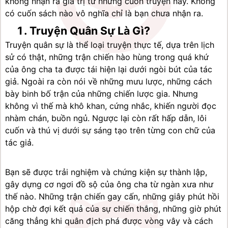
không nhận ra giá trị từ những cuốn truyện này. Không 
có cuốn sách nào vô nghĩa chỉ là bạn chưa nhận ra.
Truyện Quân Sự Là Gì?
Truyện quân sự là thể loại truyện thực tế, dựa trên lịch 
sử có thật, những trận chiến hào hùng trong quá khứ 
của ông cha ta được tái hiện lại dưới ngòi bút của tác 
giả. Ngoài ra còn nói về những mưu lược, những cách 
bày binh bố trận của những chiến lược gia. Nhưng 
không vì thế mà khô khan, cứng nhắc, khiến người đọc 
nhàm chán, buồn ngủ. Ngược lại còn rất hấp dẫn, lôi 
cuốn và thú vị dưới sự sáng tạo trên từng con chữ của 
tác giả.
Bạn sẽ được trải nghiệm và chứng kiện sự thành lập, 
gây dựng cơ ngơi đồ sộ của ông cha từ ngàn xưa như 
thế nào. Những trận chiến gay cấn, những giây phút hồi 
hộp chờ đợi kết quả của sự chiến thắng, những giờ phút 
căng thẳng khi quân địch phá được vòng vây và cách 