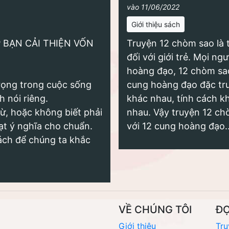
vào 11/06/2022
Giới thiệu sách
 BẠN CẢI THIỆN VỐN
Truyện 12 chòm sao là t
đối với giới trẻ. Mọi n
hoàng đạo, 12 chòm sao
rọng trong cuộc sống
cung hoàng đạo đặc tr
h nói riêng.
khác nhau, tính cách k
từ, hoặc không biết phải
nhau. Vậy truyện 12 chò
ạt ý nghĩa cho chuẩn.
với 12 cung hoàng đạo..
cách để chúng ta khắc
VỀ CHÚNG TÔI
Đ
Giới thiệu
Tru