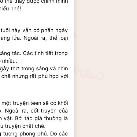
ó thể thấy được chính mình 
hiểu nhé!
 tuổi này vẫn có phần ngây 
g lứa. Ngoài ra, thể loại 
ng tác. Các tình tiết trong 
 nhiều.
gây thơ, trong sáng và nhìn 
chẽ nhưng rất phù hợp với 
 một truyện teen sẽ có khối 
 Ngoài ra, cốt truyện của 
 vật. Bởi tác giả thường là 
u truyện chặt chẽ.
g tượng phong phú. Do các 