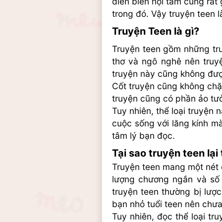
diễn biến nội tâm cũng rất
trong đó. Vậy truyện teen 
Truyện Teen là gì?
Truyện teen gồm những truy
thơ và ngô nghê nên truyệ
truyện này cũng không đượ
Cốt truyện cũng không chặt 
truyện cũng có phần ảo tư
Tuy nhiên, thể loại truyện 
cuộc sống với lăng kính m
tâm lý bạn đọc.
Tại sao truyện teen lại
Truyện teen mang một nét đặ
lượng chương ngắn và số l
truyện teen thường bị lược 
bạn nhỏ tuổi teen nên chưa
Tuy nhiên, đọc thể loại t