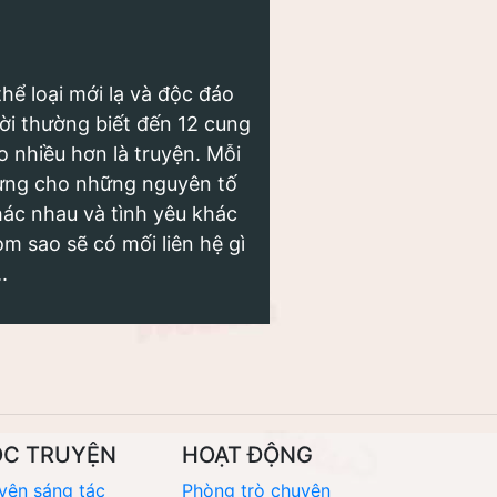
hể loại mới lạ và độc đáo
gười thường biết đến 12 cung
 nhiều hơn là truyện. Mỗi
ưng cho những nguyên tố
hác nhau và tình yêu khác
m sao sẽ có mối liên hệ gì
.
ỌC TRUYỆN
HOẠT ĐỘNG
yện sáng tác
Phòng trò chuyện