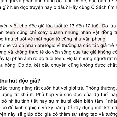
 gần gũi và phản ánh đúng độ tuổi. Do đó, các bạn trẻ c
là gì? Nên đọc truyện này ở đâu? Hãy cùng Ổ Sách tìm 
ện viết cho độc giả lứa tuổi từ 13 đến 17 tuổi. Do lứa
n teen cũng chỉ xoay quanh những nhân vật đồng tran
c trau chuốt về mặt ngôn từ cũng như văn phong.
chẽ và có phần phi logic vì thường là các tác giả trẻ sá
ởng và không thực tế do vốn sống của tác giả không có
này lại phản ánh rõ độ tuổi teen. Họ là những người rất n
àu hồng. Do đó, kết cấu chuyện cũng không được chặt 
 thu hút độc giả?
c trưng riêng rất cuốn hút với giới trẻ. Thông thường,
ượng từ khá ít. Phù hợp với sức đọc của độ tuổi này.
bỏ nhiều tình tiết hay sự miêu tả diễn biến tâm lí nhân
 có đủ kinh nghiệm và kỹ năng để xây dựng một kết cấ
ruyện này sẽ giúp độc giả có thêm sự sáng tạo và tưởn