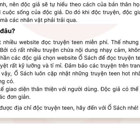
anh, nên độc giả sẽ tự hiểu theo cách của bản thân họ
i cuộc sống của độc giả. Do đó khi độc truyện, độc gi
 mà các nhân vật phải trải qua.
 đâu?
t nhiều website đọc truyện teen miễn phí. Thế nhưn
Bởi có rất nhiều truyện chứa nội dung nhạy cảm, không
 phần các độc giả chọn website Ổ Sách để đọc truyện t
ệt rất kỹ lưỡng và tỉ mỉ. Đảm bảo các truyện trên tra
 vậy, Ổ Sách luôn cặp nhật những truyện teen hot nhấ
ng có.
kế giao diện thân thiện với người dùng. Độc giả có thể
ác đơn giản.
ược địa chỉ độc truyện teen, hãy đến với Ổ Sách nhé!