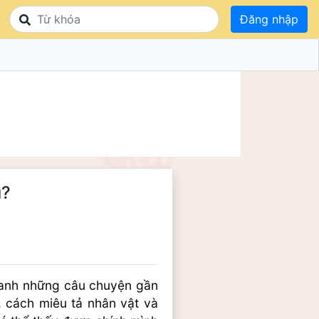
Đăng nhập
u?
quanh những câu chuyện gần 
t, cách miêu tả nhân vật và 