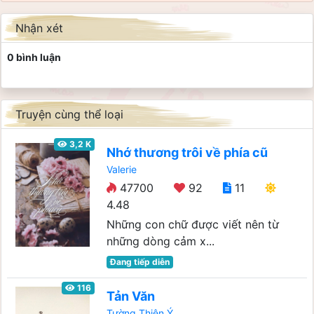
Nhận xét
0 bình luận
Truyện cùng thể loại
3,2 K
Nhớ thương trôi về phía cũ
Valerie
47700
92
11
4.48
Những con chữ được viết nên từ
những dòng cảm x...
Đang tiếp diễn
116
Tản Văn
Tường Thiên Ý