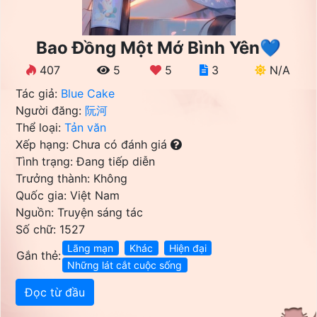
Bao Đồng Một Mớ Bình Yên💙
407
5
5
3
N/A
Tác giả:
Blue Cake
Người đăng:
阮河
Thể loại:
Tản văn
Xếp hạng: Chưa có đánh giá
Tình trạng: Đang tiếp diễn
Trưởng thành: Không
Quốc gia: Việt Nam
Nguồn: Truyện sáng tác
Số chữ: 1527
Lãng mạn
Khác
Hiện đại
Gắn thẻ:
Những lát cắt cuộc sống
Đọc từ đầu