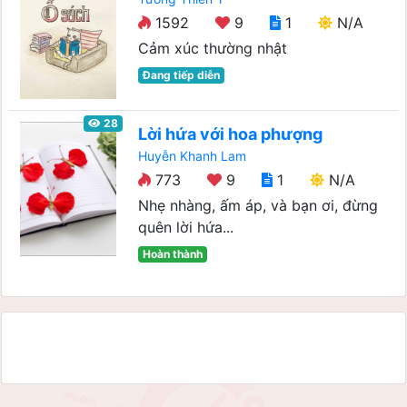
1592
9
1
N/A
Cảm xúc thường nhật
Đang tiếp diễn
28
Lời hứa với hoa phượng
Huyễn Khanh Lam
773
9
1
N/A
Nhẹ nhàng, ấm áp, và bạn ơi, đừng
quên lời hứa...
Hoàn thành