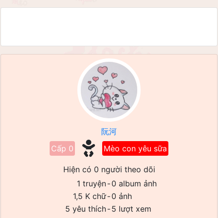
阮河
Cấp 0
Mèo con yêu sữa
Hiện có 0 người theo dõi
1 truyện
-
0 album ảnh
1,5 K chữ
-
0 ảnh
5 yêu thích
-
5 lượt xem