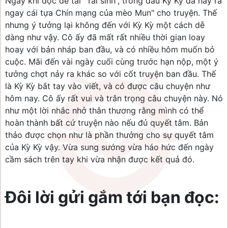
Ngay khi đọc đề tài “Tái sinh”, trong đầu Kỳ Kỳ đã nảy ra
ngay cái tựa Chín mạng của mèo Mun" cho truyện. Thế
nhưng ý tưởng lại không đến với Kỳ Kỳ một cách dễ
dàng như vậy. Cô ấy đã mất rất nhiều thời gian loay
hoay với bản nháp ban đầu, và có nhiều hôm muốn bỏ
cuộc. Mãi đến vài ngày cuối cùng trước hạn nộp, một ý
tưởng chợt nảy ra khác so với cốt truyện ban đầu. Thế
là Kỳ Kỳ bắt tay vào viết, và có được câu chuyện như
hôm nay. Cô ấy rất vui và trân trọng câu chuyện này. Nó
như một lời nhắc nhở thân thương rằng mình có thể
hoàn thành bất cứ truyện nào nếu đủ quyết tâm. Bản
thảo được chọn như là phần thưởng cho sự quyết tâm
của Kỳ Kỳ vậy. Vừa sung sướng vừa háo hức đến ngày
cầm sách trên tay khi vừa nhận được kết quả đó.
Đôi lời gửi gắm tới bạn đọc: