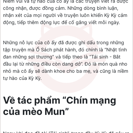
Niềm vui và tự hào của cô ấy là các truyện viết ra được
công nhận, được đồng cảm. Những dòng bình luận,
nhận xét của mọi người về truyện luôn khiến Kỳ Kỳ cảm
động, tiếp thêm động lực để cố gắng viết mỗi ngày.
Những nỗ lực của cô ấy đã được ghi dấu trong những
tập truyện mà Ổ Sách phát hành, đó chính là “Nhặt tình
đan những sợi thương” và tiếp theo là “Tái sinh - Bắt
đầu lại từ những điều còn dang dở”. Đó là món quà nho
nhỏ mà cô ấy sẽ dành khoe cho ba mẹ, và cũng là niềm
tự hào của Kỳ Kỳ.
Về tác phẩm “Chín mạng
của mèo Mun”