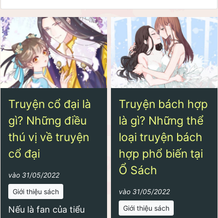
Truyện cổ đại là
Truyện bách hợp
gì? Những điều
là gì? Những thể
thú vị về truyện
loại truyện bách
cổ đại
hợp phổ biến tại
Ổ Sách
vào 31/05/2022
Giới thiệu sách
vào 31/05/2022
Giới thiệu sách
Nếu là fan của tiểu