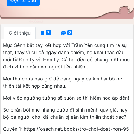
Đọc từ đầu
Giới thiệu
7
0
Mục Sênh bắt tay kết hợp với Trầm Yên cùng tìm ra sự
thật, thay vì cứ cả ngày đánh chiếm, họ khai thác đầu
mối từ Đan Ly và Họa Ly. Cả hai đều có chung một mục
đích vì tình cảm với người tiền nhiệm.
Mọi thứ chưa bao giờ dễ dàng ngay cả khi hai bộ óc
thiên tài kết hợp cùng nhau.
Mọi việc ngưỡng tưởng sẽ suôn sẻ thì hiểm họa ập đến!
Sự phản bội nhẹ nhàng cướp đi sinh mệnh quý giá, hay
bộ ba người chơi đã chuẩn bị sẵn kim thiền thoát xác?
Quyển 1: https://osach.net/books/tro-choi-doat-hon-95