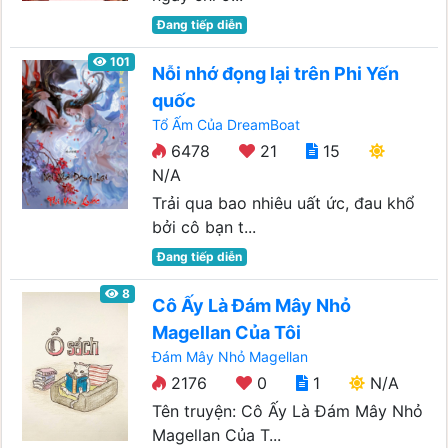
Đang tiếp diễn
101
Nỗi nhớ đọng lại trên Phi Yến
quốc
Tổ Ấm Của DreamBoat
6478
21
15
N/A
Trải qua bao nhiêu uất ức, đau khổ
bởi cô bạn t...
Đang tiếp diễn
8
Cô Ấy Là Đám Mây Nhỏ
Magellan Của Tôi
Đám Mây Nhỏ Magellan
2176
0
1
N/A
Tên truyện: Cô Ấy Là Đám Mây Nhỏ
Magellan Của T...