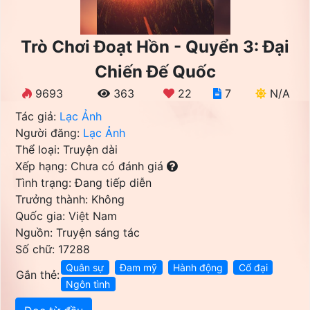
Trò Chơi Đoạt Hồn - Quyển 3: Đại
Chiến Đế Quốc
9693
363
22
7
N/A
Tác giả:
Lạc Ảnh
Người đăng:
Lạc Ảnh
Thể loại: Truyện dài
Xếp hạng: Chưa có đánh giá
Tình trạng: Đang tiếp diễn
Trưởng thành: Không
Quốc gia: Việt Nam
Nguồn: Truyện sáng tác
Số chữ: 17288
Quân sự
Đam mỹ
Hành động
Cổ đại
Gắn thẻ:
Ngôn tình