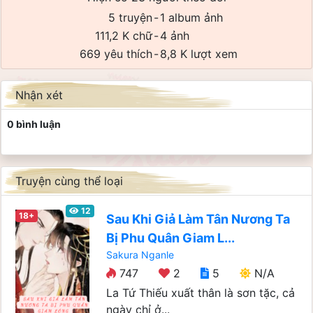
5 truyện
-
1 album ảnh
111,2 K chữ
-
4 ảnh
669 yêu thích
-
8,8 K lượt xem
Nhận xét
0 bình luận
Truyện cùng thể loại
12
18+
Sau Khi Giả Làm Tân Nương Ta
Bị Phu Quân Giam L...
Sakura Nganle
747
2
5
N/A
La Tứ Thiếu xuất thân là sơn tặc, cả
ngày chỉ ở...