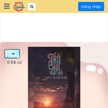
Đăng nhập
0 Đề cử