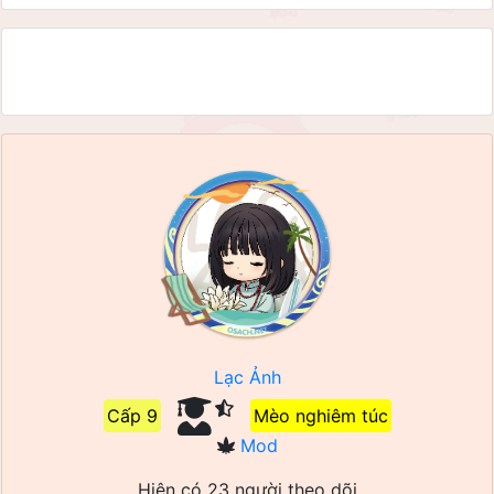
Lạc Ảnh
Cấp 9
Mèo nghiêm túc
Mod
Hiện có 23 người theo dõi