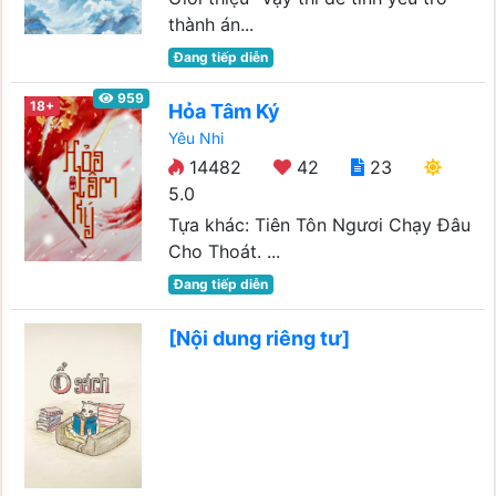
thành án...
Đang tiếp diễn
959
18+
Hỏa Tâm Ký
Yêu Nhi
14482
42
23
5.0
Tựa khác: Tiên Tôn Ngươi Chạy Đâu
Cho Thoát. ...
Đang tiếp diễn
[Nội dung riêng tư]