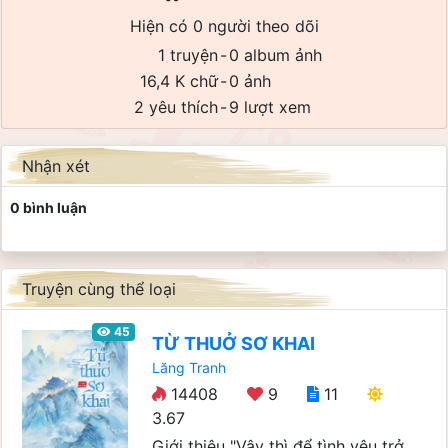
Hiện có 0 người theo dõi
1 truyện
-
0 album ảnh
16,4 K chữ
-
0 ảnh
2 yêu thích
-
9 lượt xem
Nhận xét
0 bình luận
Truyện cùng thể loại
45
TỪ THUỞ SƠ KHAI
Lăng Tranh
14408
9
11
3.67
Giới thiệu "Vậy thì để tình yêu trở