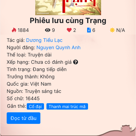
Phiêu lưu cùng Trạng
1884
9
2
6
N/A
Tác giả:
Dương Tiểu Lạc
Người đăng:
Nguyen Quynh Anh
Thể loại: Truyện dài
Xếp hạng: Chưa có đánh giá
Tình trạng: Đang tiếp diễn
Trưởng thành: Không
Quốc gia: Việt Nam
Nguồn: Truyện sáng tác
Số chữ: 16445
Gắn thẻ:
Cổ đại
Thanh mai trúc mã
Đọc từ đầu