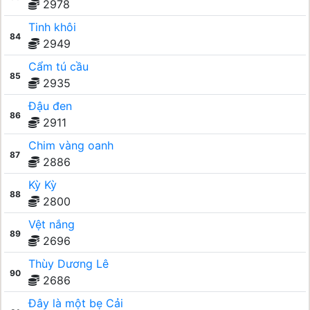
2978
Tinh khôi
84
2949
Cẩm tú cầu
85
2935
Đậu đen
86
2911
Chim vàng oanh
87
2886
Kỳ Kỳ
88
2800
Vệt nắng
89
2696
Thùy Dương Lê
90
2686
Đây là một bẹ Cải