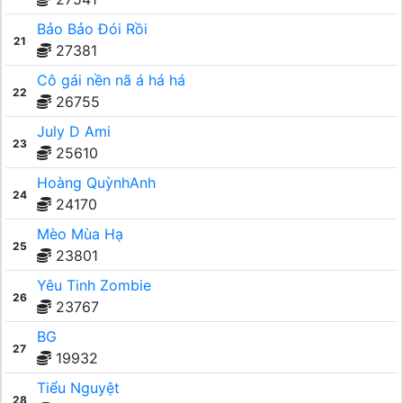
Bảo Bảo Đói Rồi
21
27381
Cô gái nền nã á há há
22
26755
July D Ami
23
25610
Hoàng QuỳnhAnh
24
24170
Mèo Mùa Hạ
25
23801
Yêu Tinh Zombie
26
23767
BG
27
19932
Tiểu Nguyệt
28