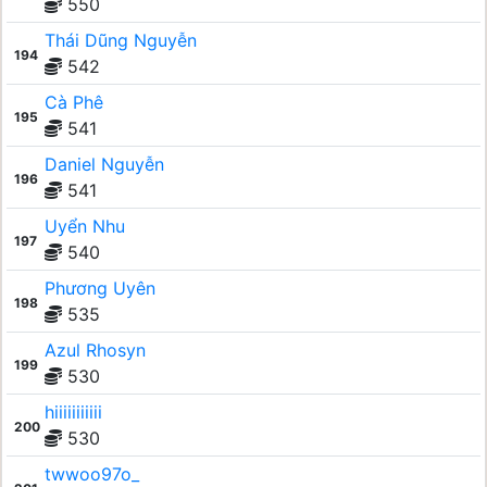
550
Thái Dũng Nguyễn
194
542
Cà Phê
195
541
Daniel Nguyễn
196
541
Uyển Nhu
197
540
Phương Uyên
198
535
Azul Rhosyn
199
530
hiiiiiiiiiii
200
530
twwoo97o_