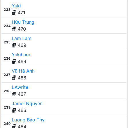
Yuki
233
471
Hữu Trung
234
470
Lam Lam
235
469
Yukihara
236
469
Vũ Hà Anh
237
468
LAwrite
238
467
Jamei Nguyen
239
466
Lương Bảo Thy
240
464