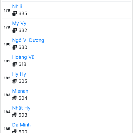
Nhiii
178
635
My Vy
179
632
Ngô Vi Dương
180
630
Hoàng Vũ
181
618
Hy Hy
182
605
Mienan
183
604
Nhật Hy
184
603
Dạ Minh
185
600