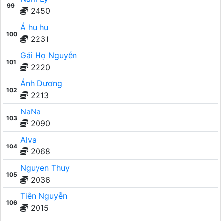
99
2450
Á hu hu
100
2231
Gái Họ Nguyễn
101
2220
Ánh Dương
102
2213
NaNa
103
2090
Alva
104
2068
Nguyen Thuy
105
2036
Tiên Nguyễn
106
2015