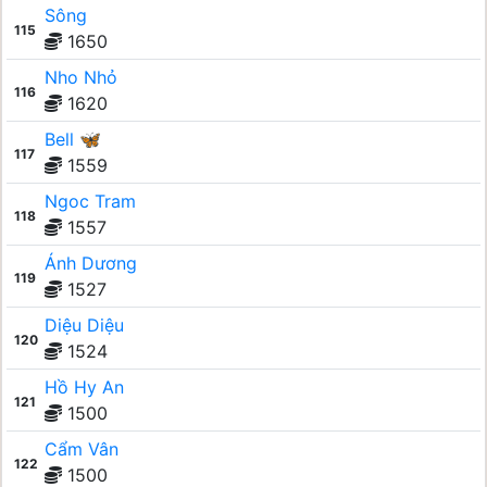
Sông
115
1650
Nho Nhỏ
116
1620
Bell 🦋
117
1559
Ngoc Tram
118
1557
Ánh Dương
119
1527
Diệu Diệu
120
1524
Hồ Hy An
121
1500
Cẩm Vân
122
1500