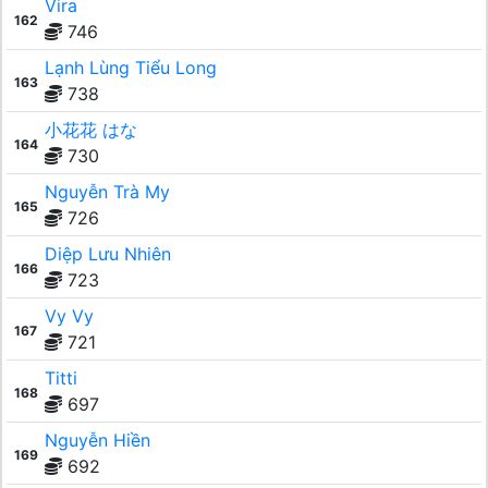
Vira
162
746
Lạnh Lùng Tiểu Long
163
738
小花花 はな
164
730
Nguyễn Trà My
165
726
Diệp Lưu Nhiên
166
723
Vy Vy
167
721
Titti
168
697
Nguyễn Hiền
169
692