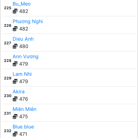
Bu_Meo
225
482
Phương Nghi
226
482
Dieu Anh
227
480
Ann Vương
228
479
Lam Nhi
229
479
Akira
230
476
Miên Miên
231
475
Blue blue
232
471