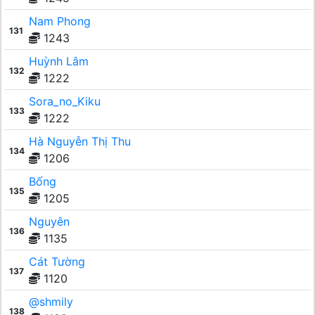
Nam Phong
131
1243
Huỳnh Lâm
132
1222
Sora_no_Kiku
133
1222
Hà Nguyễn Thị Thu
134
1206
Bống
135
1205
Nguyên
136
1135
Cát Tường
137
1120
@shmily
138