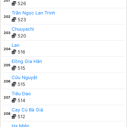
201
526
Trần Ngọc Lan Trinh
202
523
Chuuyachi
203
520
Lan
204
516
Đồng Gia Hân
205
515
Cửu Nguyệt
206
515
Tiêu Dao
207
514
Cay Cú Bà Già
208
512
Hạ Miên