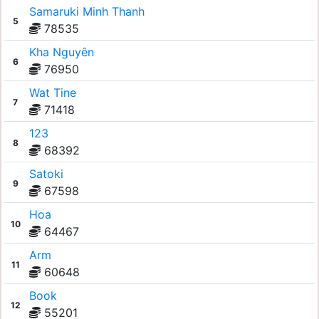
Samaruki Minh Thanh
5
78535
Kha Nguyên
6
76950
Wat Tine
7
71418
123
8
68392
Satoki
9
67598
Hoa
10
64467
Arm
11
60648
Book
12
55201