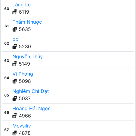
Lặng Lẽ
60
6119
Thẩm Nhược
61
5635
po
62
5230
Nguyễn Thủy
63
5149
Vi Phong
64
5098
Nghiêm Chí Đạt
65
5037
Hoàng Hải Ngọc
66
4966
Mevsiliv
67
4878