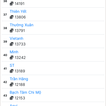
36
14191
Thiên Yết
37
13806
Thường Xuân
38
13791
Vietanh
39
13733
Minh
40
13242
ST
41
13189
Trần Hằng
42
12188
Bạch Tâm Chi Mộ
43
12153
Anvi