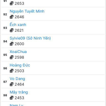
91
2653
Nguyễn Tuyết Minh
92
2646
Ếch xanh
93
2621
Sylvie09 (Sở Ninh Yến)
94
2600
XoaiChua
95
2598
Hoàng Đức
96
2503
Vo Dang
97
2464
Mây trắng
98
2453
Nam Ly