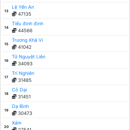
Lệ Yến An
13
47135
Tiểu đinh đinh
14
44566
Trương Khả Vi
15
41042
Tử Nguyệt Liên
16
34093
Trí Nghiên
17
31485
Cỏ Dại
18
31451
Dạ Bình
19
30473
Xám
20
27541