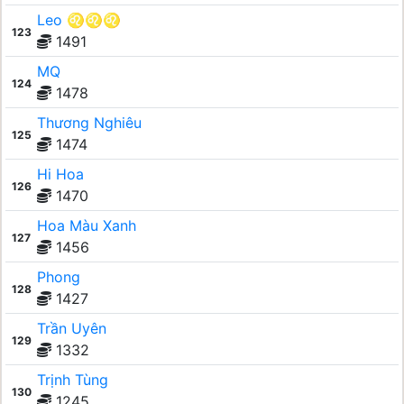
Leo ♌♌♌
123
1491
MQ
124
1478
Thương Nghiêu
125
1474
Hi Hoa
126
1470
Hoa Màu Xanh
127
1456
Phong
128
1427
Trần Uyên
129
1332
Trịnh Tùng
130
1245