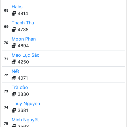
Hahs
68
4814
Thanh Thư
69
4738
Moon Phan
70
4694
Meo Lục Sắc
71
4250
Nết
72
4071
Trà đào
73
3830
Thuy Nguyen
74
3681
Minh Nguyệt
75
3563