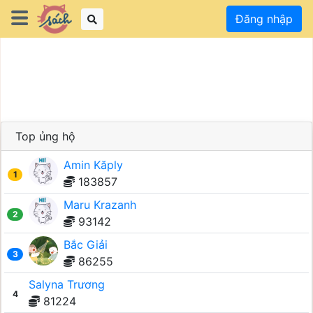
Đăng nhập
Top ủng hộ
Amin Kăply
1
183857
Maru Krazanh
2
93142
Bắc Giải
3
86255
Salyna Trương
4
81224