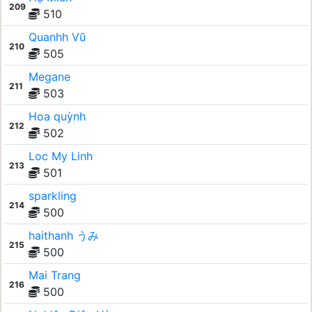
209
510
Quanhh Vũ
210
505
Megane
211
503
Hoa quỳnh
212
502
Loc My Linh
213
501
sparkling
214
500
haithanh うみ
215
500
Mai Trang
216
500