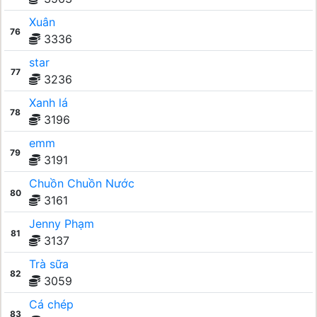
Xuân
76
3336
star
77
3236
Xanh lá
78
3196
emm
79
3191
Chuồn Chuồn Nước
80
3161
Jenny Phạm
81
3137
Trà sữa
82
3059
Cá chép
83