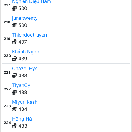
Nghiên Diệu Hàm
217
500
june.twenty
218
500
Thichdoctruyen
219
497
Khánh Ngọc
220
489
Chazel Hys
221
488
TlyanCy
222
488
Miyuri kashi
223
484
Hồng Hà
224
483