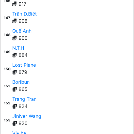
146
917
Trần D.Biết
147
908
Quế Anh
148
900
N.T.H
149
884
Lost Plane
150
879
Boribun
151
865
Trang Tran
152
824
Jinlver Wang
153
820
Viviha