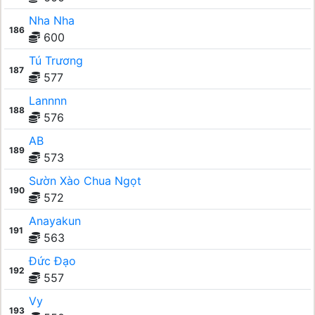
Nha Nha
186
600
Tú Trương
187
577
Lannnn
188
576
AB
189
573
Sườn Xào Chua Ngọt
190
572
Anayakun
191
563
Đức Đạo
192
557
Vy
193