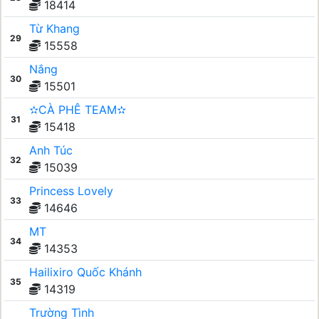
18414
Từ Khang
29
15558
Nắng
30
15501
✫CÀ PHÊ TEAM✫
31
15418
Anh Túc
32
15039
Princess Lovely
33
14646
MT
34
14353
Hailixiro Quốc Khánh
35
14319
Trường Tình