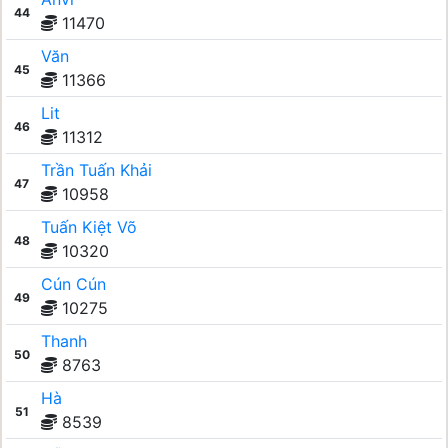
44
11470
Văn
45
11366
Lit
46
11312
Trần Tuấn Khải
47
10958
Tuấn Kiệt Võ
48
10320
Cún Cún
49
10275
Thanh
50
8763
Hà
51
8539