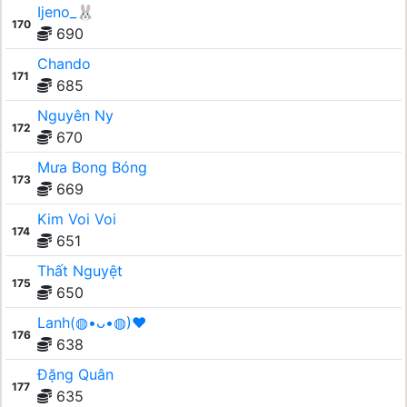
Ijeno_🐰
170
690
Chando
171
685
Nguyên Ny
172
670
Mưa Bong Bóng
173
669
Kim Voi Voi
174
651
Thất Nguyệt
175
650
Lanh(◍•ᴗ•◍)❤
176
638
Đặng Quân
177
635