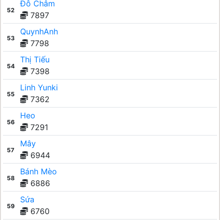
Đỗ Châm
52
7897
QuynhAnh
53
7798
Thị Tiếu
54
7398
Linh Yunki
55
7362
Heo
56
7291
Mây
57
6944
Bánh Mèo
58
6886
Sứa
59
6760