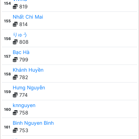
154
819
Nhất Chi Mai
155
814
りゅう
156
808
Bạc Hà
157
799
Khánh Huyền
158
782
Hưng Nguyễn
159
774
knnguyen
160
758
Binh Nguyen Binh
161
753