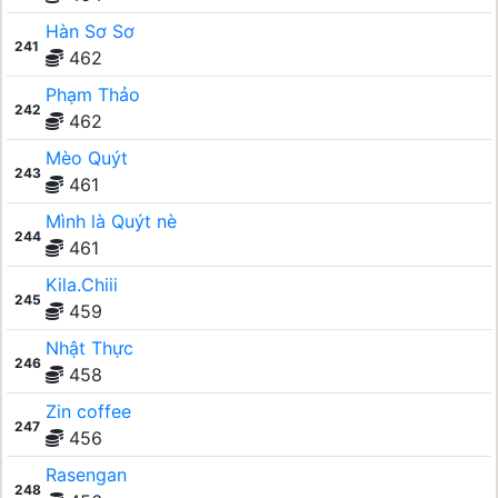
Hàn Sơ Sơ
241
462
Phạm Thảo
242
462
Mèo Quýt
243
461
Mình là Quýt nè
244
461
Kila.Chiii
245
459
Nhật Thực
246
458
Zin coffee
247
456
Rasengan
248