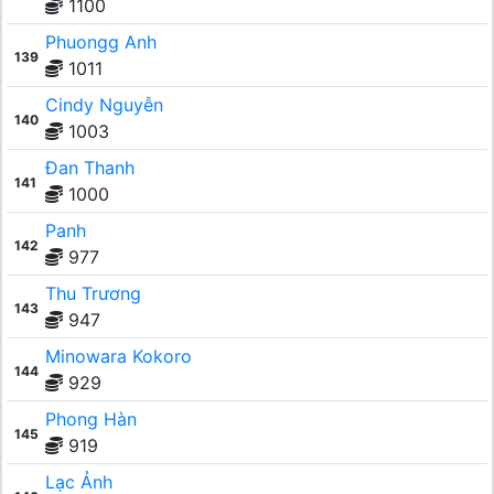
1100
Phuongg Anh
139
1011
Cindy Nguyễn
140
1003
Đan Thanh
141
1000
Panh
142
977
Thu Trương
143
947
Minowara Kokoro
144
929
Phong Hàn
145
919
Lạc Ảnh