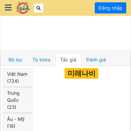
Đăng nhập
Bộ lọc
Từ khóa
Tác giả
Đánh giá
미래나비
Việt Nam
(724)
Trung
Quốc
(23)
Âu - Mỹ
(18)