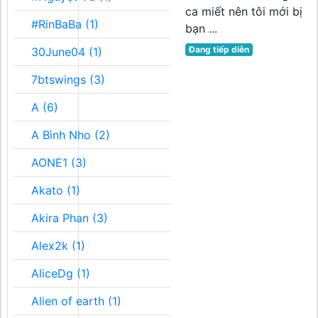
ca miết nên tôi mới bị
#RinBaBa (1)
bạn ...
Đang tiếp diễn
30June04 (1)
7btswings (3)
A (6)
A Bình Nho (2)
AONE1 (3)
Akato (1)
Akira Phan (3)
Alex2k (1)
AliceDg (1)
Alien of earth (1)