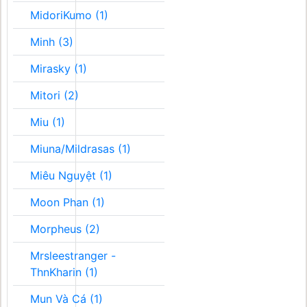
MidoriKumo (1)
Minh (3)
Mirasky (1)
Mitori (2)
Miu (1)
Miuna/Mildrasas (1)
Miêu Nguyệt (1)
Moon Phan (1)
Morpheus (2)
Mrsleestranger -
ThnKharin (1)
Mun Và Cá (1)