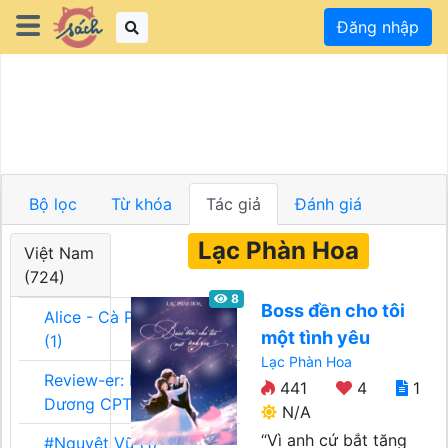
Đăng nhập
Bộ lọc
Từ khóa
Tác giả
Đánh giá
Lạc Phàn Hoa
Việt Nam
(724)
8
Boss đền cho tôi
Alice - Cà Phê Team
một tình yêu
(1)
Lạc Phàn Hoa
Review-er: Dương
441
4
1
Dương CPT (1)
N/A
“Vì anh cứ bắt tăng
#Nguyệt Vũ (1)