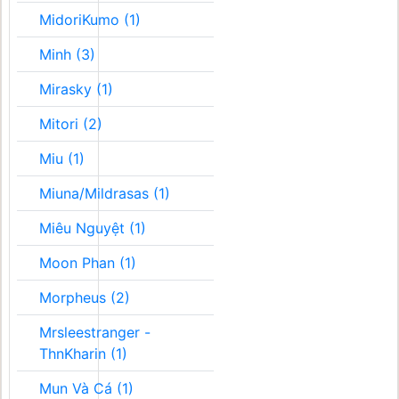
MidoriKumo (1)
Minh (3)
Mirasky (1)
Mitori (2)
Miu (1)
Miuna/Mildrasas (1)
Miêu Nguyệt (1)
Moon Phan (1)
Morpheus (2)
Mrsleestranger -
ThnKharin (1)
Mun Và Cá (1)