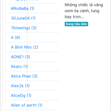
Những chiếc lá vàng
#RinBaBa (1)
ươm lìa cành, tung
bay tron...
30June04 (1)
Đang tiếp diễn
7btswings (3)
A (6)
A Bình Nho (2)
AONE1 (3)
Akato (1)
Akira Phan (3)
Alex2k (1)
AliceDg (1)
Alien of earth (1)