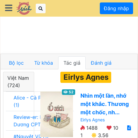
Đăng nhập
Bộ lọc
Từ khóa
Tác giả
Đánh giá
Eirlys Agnes
Việt Nam
(724)
52
Nhìn một lần, nhớ
Alice - Cà Phê Team
một khắc. Thương
(1)
một chốc, nh...
Review-er: Dương
Eirlys Agnes
Dương CPT (1)
1488
10
1
3.56
#Nguyệt Vũ (1)