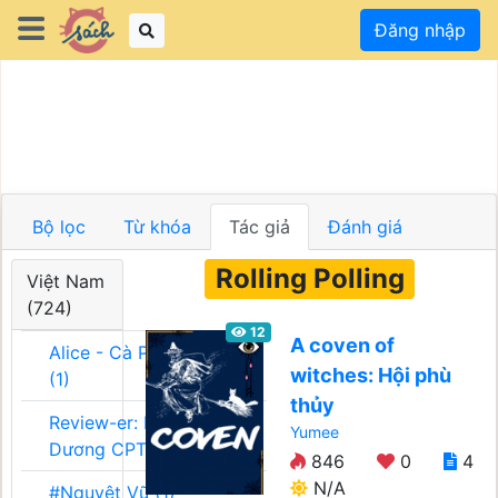
Đăng nhập
Bộ lọc
Từ khóa
Tác giả
Đánh giá
Rolling Polling
Việt Nam
(724)
12
A coven of
Alice - Cà Phê Team
witches: Hội phù
(1)
thủy
Review-er: Dương
Yumee
Dương CPT (1)
846
0
4
N/A
#Nguyệt Vũ (1)