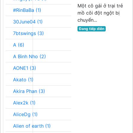
Một cô gái ở trại trẻ
#RinBaBa (1)
mồ côi đột ngột bị
chuyển...
30June04 (1)
Đang tiếp diễn
7btswings (3)
A (6)
A Bình Nho (2)
AONE1 (3)
Akato (1)
Akira Phan (3)
Alex2k (1)
AliceDg (1)
Alien of earth (1)