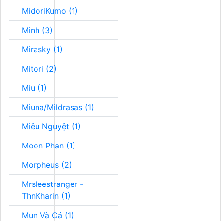
MidoriKumo (1)
Minh (3)
Mirasky (1)
Mitori (2)
Miu (1)
Miuna/Mildrasas (1)
Miêu Nguyệt (1)
Moon Phan (1)
Morpheus (2)
Mrsleestranger -
ThnKharin (1)
Mun Và Cá (1)